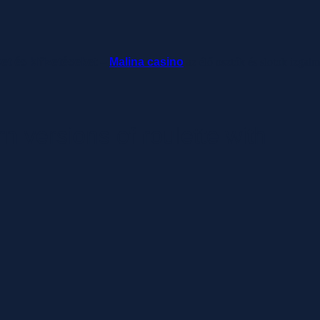
ket és kifizetéseket –
Malina casino
az élő osztók és slotok izgal
n versions of roulette with