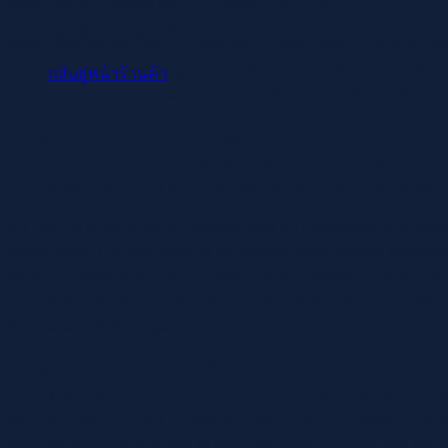
Best Online Casinos for US Players July 2025
ไม่มีสินค้าในตะกร้า
With a low house edge, it gives you a better shot at winning t
enjoyable and rewarding to play. Social casinos focus on free 
กลับสู่หน้าร้านค้า
tournaments and live casino options, but do not offer cash prize
The advent of mobile technology has revolutionized the online
mobile platforms with diverse game selections and user-friend
from anywhere, at any time. Identifying the perfect casino site i
NY and its wide range of casinos offer an interesting and ple
many more. The next table is combining every betting possibilit
three-reel slots at Big Spin Casino offers a nostalgic experie
immersive experience, featuring modern video slot elements tha
diverse and thrilling gaming experience in a local casino.
Many U.S. casino sites also feature modern versions of roulett
money and get a feel for the platform. Hello Millions made a s
offering a game library of over 500 titles from 17+ software pro
casinos, explored the thrill of slot machines, experienced the 