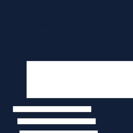
The most common bonus for real money casinos is a deposit 
Online casinos use promotions to help players win real money,
them are located upstate, miles away from Manhattan.
ใส่ความเห็น
อีเมลของคุณจะไม่แสดงให้คนอื่นเห็น
ช่องข้อมูลจำเป็นถูกทำเค
ความเห็น
*
ชื่อ
*
อีเมล
*