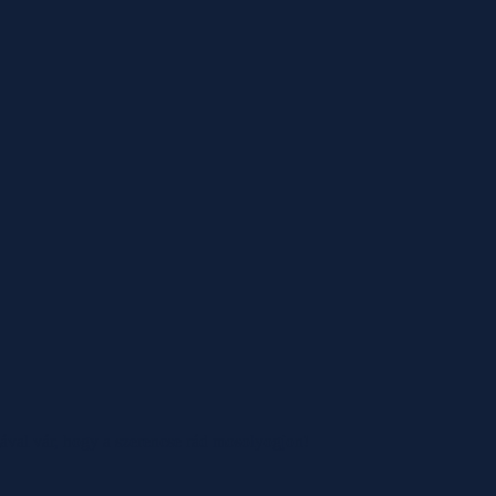
mával vár, hogy a szerencse rád mosolyogjon!