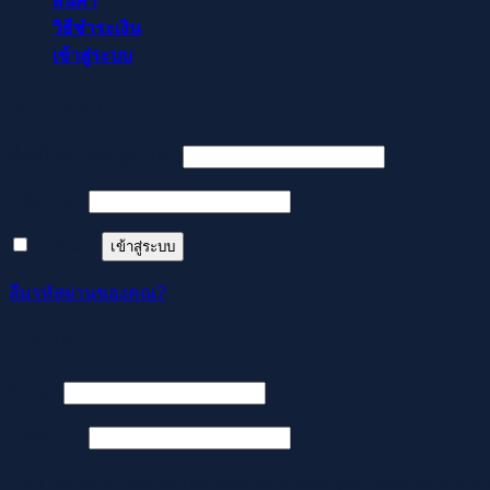
สินค้า
วิธีชำระเงิน
เข้าสู่ระบบ
เข้าสู่ระบบ
ต้องการ
ชื่อผู้ใช้หรือที่อยู่อีเมล
*
ต้องการ
รหัสผ่าน
*
จำฉันไว้
เข้าสู่ระบบ
ลืมรหัสผ่านของคุณ?
ลงทะเบียน
ต้องการ
อีเมล
*
ต้องการ
รหัสผ่าน
*
Your personal data will be used to support your experience th