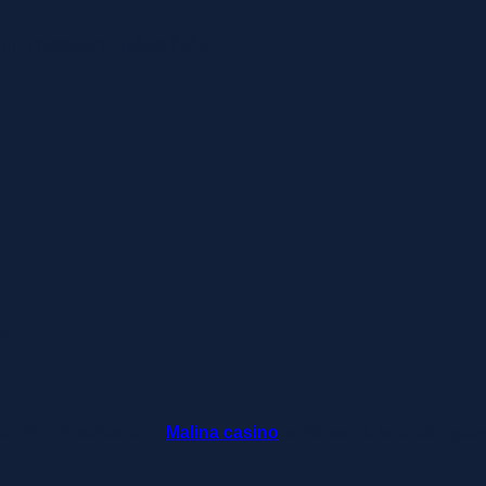
ำหรับการแสดงความเห็นครั้งถัดไป
d.
ket és kifizetéseket –
Malina casino
az élő osztók és slotok izgal