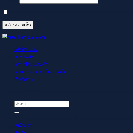
เว็บไซต์
บันทึกชื่อ, อีเมล และชื่อเว็บไซต์ของฉันบนเบราว์เซอร์นี้ ส
วิธีชำระเงิน
การจัดส่ง
การเปลี่ยนสินค้า
นโยบายความเป็นส่วนตัว
ติดต่อเรา
Copyright © 2021-2022 readthecloud.store All Rights Reserve
ค้นหา:
Regisztrálj pillanatok alatt, élvezd a gyors befizetése
หน้าแรก