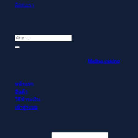
ติดต่อเรา
Copyright © 2021-2022 readthecloud.store All Rights
Reserved.
ค้นหา:
Regisztrálj pillanatok alatt, élvezd a gyors
befizetéseket és kifizetéseket –
Malina casino
az élő
osztók és slotok izgalmával vár, hogy a szerencse rád
mosolyogjon!
หน้าแรก
สินค้า
วิธีชำระเงิน
เข้าสู่ระบบ
เข้าสู่ระบบ
ต้องการ
ชื่อผู้ใช้หรือที่อยู่อีเมล
*