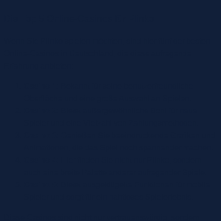
Die Top 5 Online-Casinos für Plinko
Wenn Sie Plinko spielen möchten, sind hier fünf der besten
Online-Casinos in Deutschland, die diese aufregende
Erfahrung anbieten:
Casino 1
: Bekannt für seine benutzerfreundliche
Oberfläche und eine große Auswahl an Spielen.
Casino 2
: Bietet außergewöhnliche Boni für neue
Spieler und eine Vielzahl von Zahlungsmethoden.
Casino 3
: Genießen Sie beeindruckende Grafiken und
Animationen, die das Spiel noch spannender machen.
Casino 4
: Hier finden Sie nicht nur Plinko, sondern
auch eine breite Palette anderer aufregender Spiele.
Casino 5
: Bietet ausgeklügelte Funktionen für mobile
Spieler und sorgt für ein nahtloses Spielerlebnis.
Diese Casinos sind nicht nur vertrauenswürdig, sondern