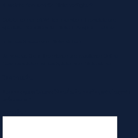
4. Welche Boni sind für Plinko verfügbar?
Spieler können oft Willkommensboni, Freispiele und
spezielle Promotions für Plinko in Anspruch nehmen.
5. Ist das Spielen von Plinko sicher?
Ja, solange Sie in lizenzierten und regulierten Online-
Casinos spielen, ist das Spielen von Plinko sicher.
ใส่ความเห็น
อีเมลของคุณจะไม่แสดงให้คนอื่นเห็น
ช่องข้อมูลจำเป็นถูกทำ
เครื่องหมาย
*
ความเห็น
*