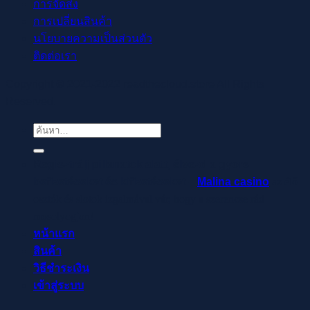
การจัดส่ง
การเปลี่ยนสินค้า
นโยบายความเป็นส่วนตัว
ติดต่อเรา
Copyright © 2021-2022 readthecloud.store All Rights
Reserved.
ค้นหา:
Regisztrálj pillanatok alatt, élvezd a gyors
befizetéseket és kifizetéseket –
Malina casino
az élő
osztók és slotok izgalmával vár, hogy a szerencse rád
mosolyogjon!
หน้าแรก
สินค้า
วิธีชำระเงิน
เข้าสู่ระบบ