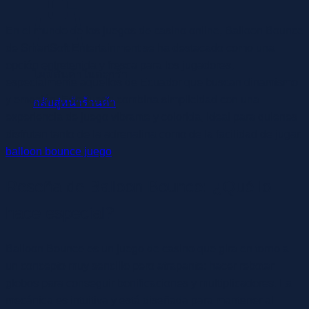
En el mundo de los juegos de casino online, Balloon Bounce
de SmartSoft Entertainment se ha destacado como una
opción entretenida y fresca para los jugadores,
ไม่มีสินค้าในตะกร้า
especialmente aquellos de Ecuador que buscan dinamismo
y emoción. Este juego combina simplicidad con una
กลับสู่หน้าร้านค้า
experiencia de juego vibrante y colorida, ideal para quienes
disfrutan tanto de la adrenalina como de la facilidad de jugar.
balloon bounce juego
Reseña de Balloon Bounce: ¿Qué lo
hace especial?
Balloon Bounce es un juego de casino que gira en torno a
un concepto muy sencillo pero atrapante: hacer rebotar
globos para conseguir bonificaciones y multiplicadores. La
mecánica es intuitiva y está diseñada para mantener al