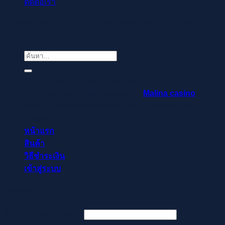
ติดต่อเรา
Copyright © 2021-2022 readthecloud.store All Rights
Reserved.
ค้นหา:
Regisztrálj pillanatok alatt, élvezd a gyors
befizetéseket és kifizetéseket –
Malina casino
az élő
osztók és slotok izgalmával vár, hogy a szerencse rád
mosolyogjon!
หน้าแรก
สินค้า
วิธีชำระเงิน
เข้าสู่ระบบ
เข้าสู่ระบบ
ต้องการ
ชื่อผู้ใช้หรือที่อยู่อีเมล
*