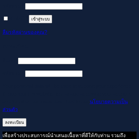
ต้องการ
รหัสผ่าน
*
จำฉันไว้
เข้าสู่ระบบ
ลืมรหัสผ่านของคุณ?
ลงทะเบียน
ต้องการ
อีเมล
*
ต้องการ
รหัสผ่าน
*
Your personal data will be used to support your experience
throughout this website, to manage access to your account,
and for other purposes described in our
นโยบายความเป็น
ส่วนตัว
.
ลงทะเบียน
เพื่อสร้างประสบการณ์นำเสนอเนื้อหาที่ดีให้กับท่าน รวมถึง