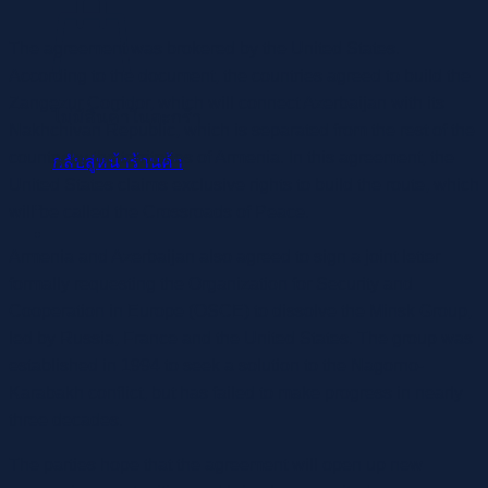
The agreement was brokered by the United States.
According to the document, the countries agreed to build the
Zangezur Corridor, which will connect Azerbaijan with its
ไม่มีสินค้าในตะกร้า
Nakhchivan Republic, which is separated from the rest of the
country by the territories of Armenia. In this agreement, the
กลับสู่หน้าร้านค้า
United States claims exclusive rights to build the route, which
will be called the Crossroads of Peace.
Armenia and Azerbaijan also agreed to sign a joint letter
formally requesting the Organization for Security and
Cooperation in Europe (OSCE) to dissolve the Minsk Group,
led by Russia, France and the United States. The group was
established in 1994 to seek a solution to the Nagorno-
Karabakh conflict, but has failed to make progress in nearly
three decades.
The parties hope that the agreement will open up new