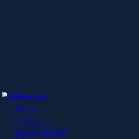
economic opportunities and bring long-awaited peace.
Azerbaijani President Ilham Aliyev and Armenian Prime
Minister Nikol Pashinyan expressed gratitude to Trump for
his initiative and efforts.
As Reuters has previously learned, the peace deal includes
a move to strengthen economic ties between the two
countries after decades of conflict, separate U.S. agreements
on energy, technology, trade, infrastructure and border
security, and a request to disband the Minsk Group, which
France, Russia and the United States have co-led since its
creation in 1992 to mediate the conflict.
วิธีชำระเงิน
การจัดส่ง
การเปลี่ยนสินค้า
นโยบายความเป็นส่วนตัว