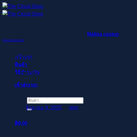
ข้าม
ไป
ยัง
Regisztrálj pillanatok alatt, élvezd a gyors
เนื้อหา
befizetéseket és kifizetéseket –
Malina casino
az élő
Uncategorized
osztók és slotok izgalmával vár, hogy a szerencse rád
mosolyogjon!
Armenia and Azerbaijan sign
หน้าแรก
สินค้า
US-brokered peace
วิธีชำระเงิน
เข้าสู่ระบบ
agreement
ค้นหา:
Posted on
สิงหาคม 9, 2025
by
pinn
฿
0.00
ตะกร้าสินค้า