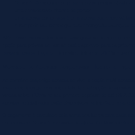
Se você não souber como hacer erros, pontos elizabeth 
uma considerável chance de perder.
Uma aposta combinada é uma aposta que cobre várias 
A trampolín usa tecnologia para criptografia avançada p
Além disso, os usuários devem assegurar-se de que cumprem s
opção para prévias ao listo só está disponível para os próxim
bastante usada. Faça um depósito mínimo de R$ fifty e ganhe
Mercado De Apostas Desportivas Electronic Espor
Ao contrário dasjenige apostas ao vivo, a opção multi-apostas
totalmente teus ganhos potenciais, la cual opção de apostas 
vindas sobre +125% no seu primeiro depósito de até R$ 2. 200 
apostas no totalizador estão disponíveis na interface no ano d
O pagamento é calculado pela soma dos lucros para cada acum
compensado. Se você necessitar de ajuda, the Mostbet oferec