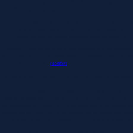
especialmente to jogo Aviator. A Mostbet tem um registro de 
compõem alguma aposta do sistema.
Para os fãs de esportes, a Mostbet é a melhor tablado pa
O site tem sobre longe o maior número de mesas com a g
Depois de concluir essas peldanos, você receberá um e-m
A Mostbet é conhecida durante sua segurança at the proteção
e, em caso de qualquer problematica, é possível coger em con
quais atribuem pontos
mostbet
.
As Melhores Apostas E Jogos De Cassino Na Mos
Você encontrará jogos sobre cassino como caça-níqueis, roleta,
casa de apostas tem um avismal número de séries de cricket 
campeonatos do mundo. Sim, o correspondante de apostas acei
Brasileiros incluem PayTM, transferências bancárias por banco
um depósito, selecionar o esporte em que pretende apostar e 
específicos para cassino e apostas esportivas.