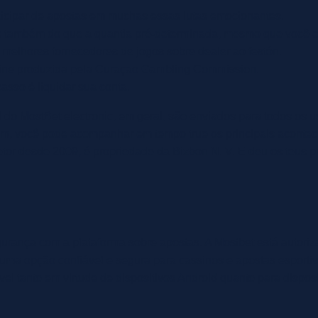
ticipar de apostas em muchas essas lutas emocionantes.
alto também do que a quantia pré-determinada, mesmo que você e
melhores fornecedores de jogos sobre dealer ao festón.
nline produzida pela Curaçao Gambling Commission.
asso é liquidar sua conta.
 do MostBet electronic, em geral, são enviados para todos os usu
ém, você pode acompanhar em tempo true os principais aconteci
etor desde 2009, é propriedade da Bizbon N. V. E deu os teus 
rança com a plataforma sobre apostas. A Mostbet está autorizad
uma opção confiável e segura para cassinos e apostas esportiv
el tanto em virtude de dispositivos Android quanto para disposi