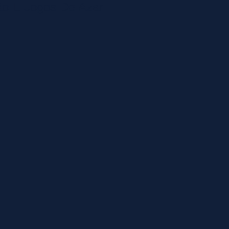
ão E Jogos De Azar