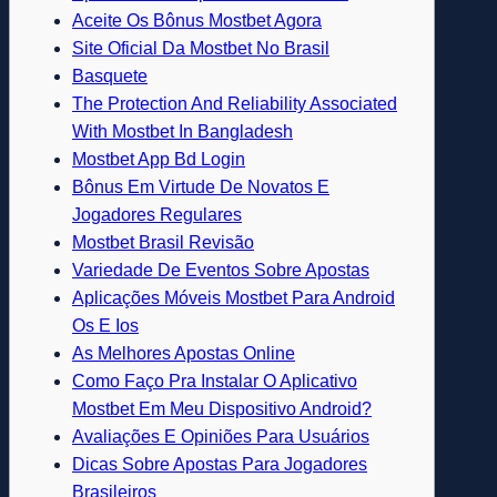
Aceite Os Bônus Mostbet Agora
Site Oficial Da Mostbet No Brasil
Basquete
The Protection And Reliability Associated
With Mostbet In Bangladesh
Mostbet App Bd Login
Bônus Em Virtude De Novatos E
Jogadores Regulares
Mostbet Brasil Revisão
Variedade De Eventos Sobre Apostas
Aplicações Móveis Mostbet Para Android
Os E Ios
As Melhores Apostas Online
Como Faço Pra Instalar O Aplicativo
Mostbet Em Meu Dispositivo Android?
Avaliações E Opiniões Para Usuários
Dicas Sobre Apostas Para Jogadores
Brasileiros