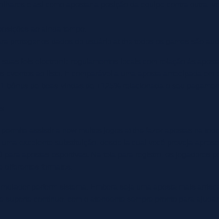
olhares e asi como apostar a posição da equipe contra outra,
posições ao ainda tempo.
ara proteger os dados do usuário at the todos os games são aud
uas leis electronic regulamentos locais com relação às aposta
os eventos ao listo. É comparável a uma aposta antecipada em e
 1 bônus de boas-vindas de +125% relacionada o seu pagamento
ts
 permite assistir a new muitos jogos at the fazer apostas na t
é uma excelente substituição, desde la cual você preveja apre
para apostas esportivas. Na tela para registro, os jogadores p
e diferentes formatos.
ulador perform sistema. Embora seja uma aposta mais arriscad
e suporte contínuo, com o atendente sempre pronto para ajudar