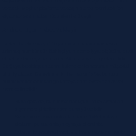
və ya mövcud bonusların ölçüsünü dəqiqləşdirməyə imkan
verəcək. Məşhur platforma vaxtaşırı olaraq rəsmi səhifəni
əlçatmaz edən haker hücumları ilə üzləşir.
Android Üçün 1xbet Yükləyin
1xBet-i Beeline və ya” “digər mobil operator vasitəsilə
artırmaq mümkündür. Bahisçi yalnız əməliyyat ölçüsünü daxil
etməli və bir neçə dəqiqədən 48 saata qədər gözləməlidir.
Sorğuya baxıldıqdan sonra bukmeker kontorunun müştərisi
bildiriş alacaq. Demək olar ki, hər hansı 1xBet bonusu
bukmeker kontorundan götürməyə cəhd etməzdən əvvəl
mərc edilməlidir.
Buna görə də, bu cür matçlar üçün 1xBet əmsalları
digər mərc şirkətlərindən daha yüksəkdir.
Siz demo rejimdən istifadə edərək 1xBet onlayn
slotlarını pulsuz onlayn oynaya bilərsiniz.
1xbet giris şəxsiyyət vəsiqələri və en este momento