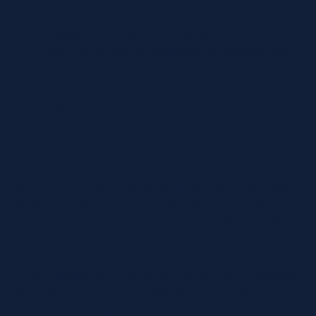
məlumatlarınızı yadda saxlamaq üçün “Yadda saxla”
funksiyasını aktivləşdirmək yaxşı fikirdir.”
1xbet mobil-də intuitiv naviqasiya sizi maraqlandıran
bölməni tapmağı asanlaşdıracaq.
Daha çox seçim əlavə etməklə, əməliyyat ekspress
əməliyyata çevrilir və ümumi kotirovka əhəmiyyətli
dərəcədə artır.
Vəsaitlərin qoyulması mümkün qədər semblante baş verir və
pulun çıxarılması adətən 1 saata qədər vaxt aparır. Əgər siz
1xbet aviator və digər məşhur qumar oyunlarını oynamaq
niyyətindəsinizsə, onları eyni vaxtda geri qazanmağa
başlamaq üçün bonuslar almalısınız. Başlanğıc paketinə ilk 4
depozit üçün pul bonusu və ən yaxşı slot maşınlarında one
hundred and fifty pulsuz fırlanma daxildir. Siz həmçinin nağd
pulu geri qaytara və ya bonusları yenidən yükləyə bilərsiniz.
2007-ci ildə əsası qoyulan 1xBet dünya üzrə tanınmış və
dünya üzrə oyunçuların etibar etdiyi bukmeker kontoruna