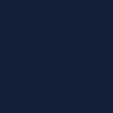
çıxartmaq” bölməsinə keçin, ödəniş üsulunu seçin,
məbləği göstərin və təfərrüatları daxil edin.”
“[newline]Sonra ərizənizi emal üçün təqdim edin və
vəsaitin hesaba daxil olmasını gözləyin.
Mərclər geri götürülə bilməyən virtual kreditlərlə edilir,
lakin siz hər dəfə position maşını işə saldığınız zaman
onlar yenidən qəbul edilə bilər.
Əhəmiyyətli üstünlük 1xBet-də başlamış, lakin
tamamlanmamış hadisələrə canlı mərclərin olmasıdır.
Dəyişdirilmiş domen adı var, ona görə də istifadəçinin
İnternet xidmət provayderi tərəfindən qoyulan blokdan
keçməyə imkan verir. 1xBet güzgüsü bukmeker kontoruna
daxil olmaq istəyərkən çətinliklərin öhdəsindən gəlməyin ən
təsirli yolu hesab olunur. Şirkətin saytında apple iphone və
Android smartfonlarının sahibləri üçün nəzərdə tutulmuş
mobil versiya mövcuddur. Aşağıda 24/7 texniki dəstək və
lisenziya məlumatları üçün əlaqə məlumatları va.