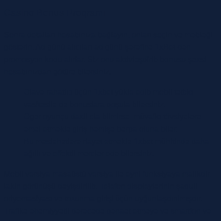
Casino Bonus Proqramı
Sonra detalları hesabınıza bağlayın, onları seçin və məbləği
göstərin. Ad günü alıcıları ad günü şərəfinə 1xBet-dən
promosyon kodu alırlar. Siz onu aktivləşdirib bonusu şəxsi
hesabınızdan götürə bilərsiniz.
Əlavə rahatlıq üçün 1xbet yükle edib mobil tətbiq
vasitəsilə də bonuslara qoşula bilərsiniz.
Əgər oyunçu daxil ola bilmirsə, müvafiq tövsiyələrə
əməl etməklə giriş həmişə bərpa oluna bilər.
Bu məsləhətlərə riayət etməklə 1xbet mühitində daha
ağıllı və effektli mərclər edə bilərsiniz.
Mobil versiya masaüstü versiya ilə eyni funksiyaya malikdir,
lakin görünüşü dəyişdirilib. Telefon displeylərinin şaquli
oriyentasiyası və toxunma girişi üçün uyğunlaşdırılmışdır.
Trafikə əhəmiyyətli dərəcədə qənaət etməyə və smartfon və