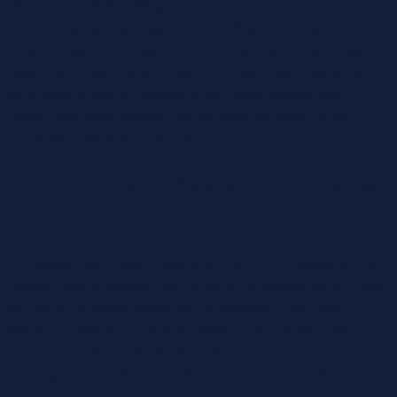
Onlar “Promokodlar Mağazası” bölməsində qazanılmış
promotional xallara dəyişdirilə bilər. Sayt Azərbaycan
Respublikası Mədəniyyət və İdman Nazirliyinin lisenziyası
əsasında fəaliyyət göstərir. İstənilən bukmeker ziyarətçisi
bunu əsas səhifənin aşağısına keçməklə yoxlaya bilər.
Onlayn bukmeker kontorunun fəaliyyəti ilə bağlı mühüm
məlumatlar orada dərc olunur.
Bet Rəsmi Saytı: Balansınızı Doldurmaq
Və Pul Çıxarmaq Yolları
Kurasaoda lisenziyaya malik olan 1xBet SBC Mükafatları və
Qlobal Oyun Mükafatları kimi nüfuzlu mükafatlar qazanmışdır.
Biz həmçinin İtaliya Some sort of Seriyasının və Afrika
Millətlər Kubokunun rəsmi sponsoru, eləcə də İspaniya La
Liqasının media tərəfdaşı olmaqdan qürur duyuruq.
Azərbaycanda 1xBet bütün ölkə üzrə idman həvəskarlarının
etimadını qazanaraq illərdir əsas seçim olub. İstifadəçilərin