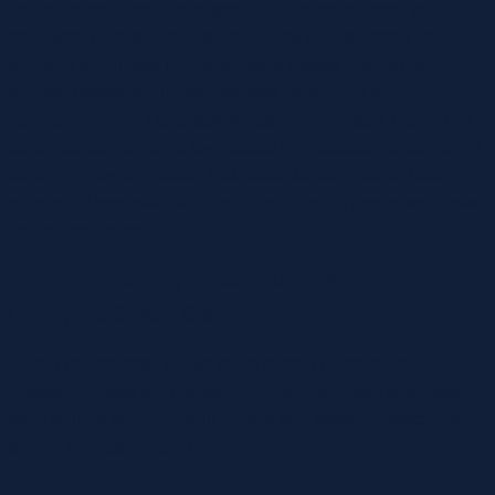
istifadəyə veriləcək. Mərc şərtləri əlavə məbləğdən və
hədiyyənin ölçüsündən asılıdır. 100% bonus əmsalı” “a
single, 4 və en este momento daha yüksək olan ən azı three
or more hadisədən ibarət ekspress mərclərə 5 dəfə
yerləşdirilməlidir. Daha böyük hədiyyələr əmsalı 1, 5 və hoy
daha çox olan ən azı a few hadisə ilə ekspress mərclərdə 10
dəfə uyğunlaşdırılmalıdır. Bukmeker kontorumuzun bütün
müştəriləri bonuslar əldə etmək üçün 1xBet promo kodundan
istifadə edə bilərlər.
Bet Az-da Qeydiyyat: Necə Mərc Şirkətinin
Oyunçusu Olmaq Olar
Şəxsiyyət vəsiqəsi, e-poçt və ya telefon nömrənizlə
hesabınıza daxil ola bilərsiniz. “Giriş” düyməsini kliklədikdə
tələb olunan pəncərə açılır. Rəsmi veb saytında göstərilən
telefon nömrəsinə zəng edin.
Pul çıxarmaq üçün şəxsi hesabınızın “Hesabdan