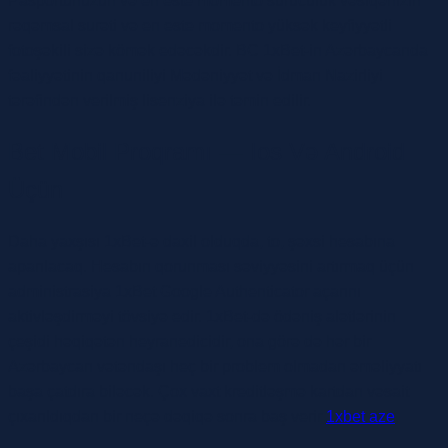
Pasportunuzun və en este momento sürücülük vəsiqənizin
rəqəmsal surəti və en este momento yüksək keyfiyyətli
fotoşəkili sizə kömək edəcəkdir. BC 1xBet-in Azərbaycanda
fəaliyyətinin qanuniliyi Mədəniyyət və İdman Nazirliyi
tərəfindən verilmiş lisenziya ilə təmin edilir.
Bet Mobil Proqramı — Ios Və Android
Üçün
Daha yaxşısı 1xBet-ə daxil olduqda, to, şəxsi hesabına
aparılacaq. Hesabın qorunması səviyyəsini artırmaq üçün
administrasiya 1xBet Google Authenticator açarını
aktivləşdirməyi tövsiyə edir. 1xBet-də ödəniş alətlərinin
çeşidi həqiqətən heyranedicidir, ona görə də hər bir
Azərbaycan vətəndaşı heç bir problem olmadan əməliyyatı
başa çatdıra biləcək. Çox vaxt kreditləşmə kartdan vəsait
çıxarıldıqdan bir neçə dəqiqə sonra baş verir
1xbet aze
.