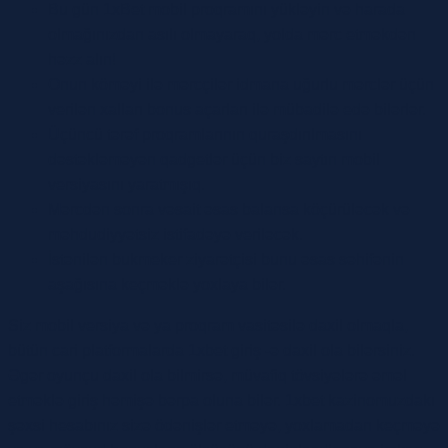
Bu gün 1xBet mobil proqramını yükləyin və harada
olmağınızdan asılı olmayaraq, yolda mərc etməkdən
həzz alın!
Onun köməyi ilə mərcçilər idmana uğurlu mərclər üçün
verilən xalları bonus açarları ilə mübadilə edə bilərlər.
Üçüncü tərəf proqramlarının quraşdırılmasını
dəstəkləməyən qadgetlər üçün biz saytın mobil
versiyasını yaratmışıq.
Mərcdən sonra vəsait əsas balansa köçürüləcək və
məhdudiyyətsiz istifadəyə veriləcək.
İstənilən bukmeker ziyarətçisi bunu əsas səhifənin
aşağısına keçməklə yoxlaya bilər.
Siz mobil versiya və ya proqram vasitəsilə daxil olmaqla,
bütün cari platformalarda 1xbet giriş -ə daxil ola bilərsiniz.
Əgər oyunçu daxil ola bilmirsə, müvafiq tövsiyələrə əməl
etməklə giriş həmişə bərpa oluna bilər. 1xbet kazinomuzdakı
şəxsi hesabınız sizə ödənişlər etməyə, yoxlamadan keçməyə