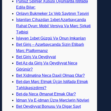
Pulsuz Spinlər Xüsusi Oyunlarda Istifadə
Edilə Bilər:
Onlayn Bukmeker 1x Veb Saytının Təsviri
İstənilən Cihazdan 1xbet Azərbaycanda
Rahat Oyun: Mobil Versiya Və Mərc Şirkəti
Tətbiqi
İşləyən 1xbet Güzgü Və Onun Imkanları
Bet Giriş – Azərbaycanda Sizin Etibarlı
Mərc Platformanız
Bet Giriş Və Qeydiyyat
Bet Az-da Giriş Və Qeydiyyat Necə
Görünür?
Bet Xidmətinə Necə Daxil Olmaq Olar?
Bet-dən Mərc Etmək Üçün Istifadə Etmək
Təhlükəsizdirmi?
Bet-də Necə Əmanət Etmək Olar?
İdman Və E-idman Üzrə Mərclərin Növləri
Bet Qeydiyyat Bonusu Və Digər Sayt