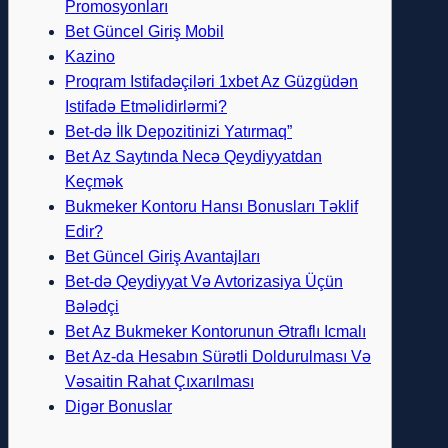
Promosyonları
Bet Güncel Giriş Mobil
Kazino
Proqram Istifadəçiləri 1xbet Az Güzgüdən
Istifadə Etməlidirlərmi?
Bet-də İlk Depozitinizi Yatırmaq”
Bet Az Saytında Necə Qeydiyyatdan
Keçmək
Bukmeker Kontoru Hansı Bonusları Təklif
Edir?
Bet Güncel Giriş Avantajları
Bet-də Qeydiyyat Və Avtorizasiya Üçün
Bələdçi
Bet Az Bukmeker Kontorunun Ətraflı Icmalı
Bet Az-da Hesabın Sürətli Doldurulması Və
Vəsaitin Rahat Çıxarılması
Digər Bonuslar