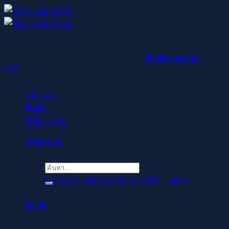
ข้าม
ไป
ยัง
Regisztrálj pillanatok alatt, élvezd a gyors
เนื้อหา
befizetéseket és kifizetéseket –
Malina casino
az élő
Public
osztók és slotok izgalmával vár, hogy a szerencse rád
mosolyogjon!
Trends in Online-Casinos
หน้าแรก
สินค้า
Was sind die neuesten
วิธีชำระเงิน
เข้าสู่ระบบ
Entwicklungen
ค้นหา:
Posted on
เมษายน 3, 2026
เมษายน 3, 2026
by
pinn
฿
0.00
ตะกร้าสินค้า