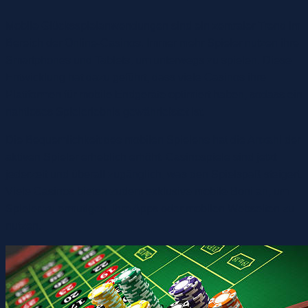
Mobile Glücksspielanwendungen sind ein zentraler Trend im
Bereich der Online-Casinos. Immer mehr Spieler nutzen ihre
Smartphones und Tablets, um unterwegs zu spielen. Diese
Entwicklung hat dazu geführt, dass viele Casinos ihre
Plattformen für mobile Endgeräte optimiert haben, sodass ein
nahtloses Spielerlebnis gewährleistet ist.
Die Bequemlichkeit des mobilen Spielens hat die Anzahl der
aktiven Spieler erheblich erhöht. Casinospiele sind jetzt
jederzeit und überall zugänglich, was den Spielspaß steigert.
Viele Casinos bieten zudem exklusive mobile Boni an, um
Spieler zu ermutigen, ihre Apps oder mobilen Webseiten zu
nutzen.