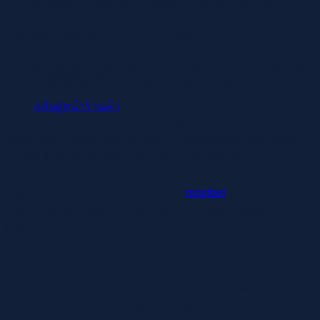
Qumarın qanuni aspektləri Mostbet ilə düzgün yanaşma
Qumarın qanuni tənzimlənməsi
Qumar fəaliyyəti, əksər ölkələrdə olduğu kimi, Azərbaycanda
ไม่มีสินค้าในตะกร้า
da qanunvericilik çərçivəsində tənzimlənir. Bu qanunvericilik,
müvafiq orqanlar tərəfindən müəyyən edilir və qumar
กลับสู่หน้าร้านค้า
oyunlarının düzgün və ədalətli bir şəkildə həyata
keçirilməsini təmin edir. Mərclərin iqtisadiyyata olan təsirləri
də göz önündə bulundurulmalıdır; buna görə də,
operatorların lisenziyalara sahib olmaları, müvafiq qaydalara
riayət etmələri vacibdir. İstifadəçilər
mostbet
platformasına
qoşularaq təhlükəsiz mühitdə qumar fəaliyyəti göstərə
bilərlər.
Azerbaycanda qumar fəaliyyəti ilə bağlı olan qanunvericilik,
həmçinin istifadəçilərin hüquqlarını qorumaq və onlara