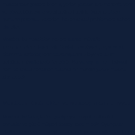
müsbət təsir göstərə bilər; iş yerləri yaradır, turizmə töhfə verir
və dövlət büdcəsinə vergi gəlirləri gətirir. Digər tərəfdən,
qumarın potensial zərərləri, bəzən sosial problemlərə səbəb
ola bilər.
Mostbet, bu məsələləri nəzərə alaraq, müvafiq
tənzimləmələrə riayət edir. Sosial məsuliyyət çərçivəsində,
platforma istifadəçilərin davranışlarını izləyir və lazım
gəldikdə müvafiq tədbirlər görür. Bu yanaşma, həm iqtisadi,
həm də sosial cəhətdən balanslı bir mühitin yaradılmasına
xidmət edir.
Mostbet-in üstünlükləri və istifadəçi məmnuniyyəti
Mostbet, istifadəçilərinə geniş oyun çeşidi, cəlbedici
bonuslar və güclü müştəri dəstəyi təqdim edir. Oyunçular,
platformanın təqdim etdiyi rahat interfeys vasitəsilə mərclərini