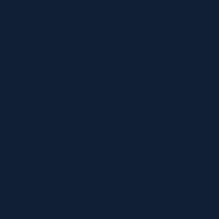
Továbbá, az online kaszinók különböző bónuszokat és
promóciókat kínálnak az új és hűséges játékosok számára.
Az üdvözlő bónuszok, ingyenes pörgetések és egyéb
kedvezmények vonzóbbá teszik a játékot, hiszen ezekkel
akár extra játékidőhöz is juthatunk. Emellett a biztonságos
tranzakciók és a személyes adatok védelme is kiemelt
szerepet kap.
Szociális interakció és közösség
Az offline kaszinók szociális aspektusa
megkérdőjelezhetetlen, hiszen a személyes interakció
elengedhetetlen része a játékélménynek. A barátokkal való
együttlét, a közös játék öröme és a helyi közösség érzése
sokak számára meghatározó. Ezzel szemben az online
kaszinók is igyekeznek ezt a szempontot erősíteni, például
élő osztós játékokkal, ahol valós krupérok irányítják a játékot.