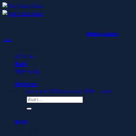
ข้าม
ไป
ยัง
Regisztrálj pillanatok alatt, élvezd a gyors
เนื้อหา
befizetéseket és kifizetéseket –
Malina casino
az élő
Public
osztók és slotok izgalmával vár, hogy a szerencse rád
mosolyogjon!
Online vagy offline Melyik
หน้าแรก
สินค้า
kaszinóélmény a jobb
วิธีชำระเงิน
เข้าสู่ระบบ
Posted on
เมษายน 4, 2026
เมษายน 4, 2026
by
pinn
ค้นหา:
฿
0.00
ตะกร้าสินค้า