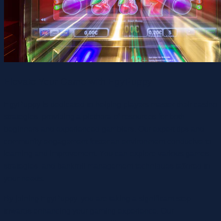
Elevate Your Game with EgyPuppy
EgyPuppy is dedicated to helping players master their casino
strategies, providing a plethora of resources for both
beginners and experienced gamblers. Our expert tips and
community engagement foster an environment conducive to
learning and improvement. You can explore various games,
strategies, and bankroll management techniques tailored to
your needs.
By joining EgyPuppy, you are taking a significant step
towards enhancing your gaming experience. Our