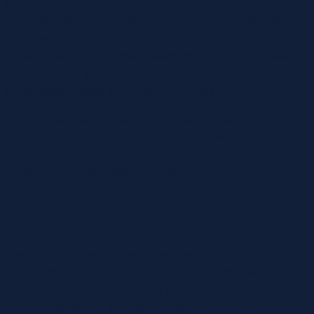
Pöytäpelit, kuten blackjack ja baccarat, vaativat pelaajilta
enemmän strategista ajattelua. Esimerkiksi blackjackissa on
olemassa erilaisia taktiikoita, kuten perusstrategia, joka
auttaa pelaajia optimoimaan päätöksensä perustuen jakajan
korttiin ja omiin kortteihin. Taitojen kehittäminen voi
merkittävästi nostaa voittomahdollisuuksia.
On myös tärkeää seurata pelin kulkua ja säätää strategiaa
sen mukaan. Ymmärtämällä todennäköisyyksiä ja pelin
logiikkaa voit tehdä parempia päätöksiä, jotka lisäävät
voittojen mahdollisuuksia. Harjoittelu ja kokemus ovat
avaintekijöitä menestyksessä pöytäpeleissä.
Livekasinoelämys
Livekasinot tarjoavat pelaajille ainutlaatuisen
mahdollisuuden kokea kasinon tunnelma kotoa käsin.
Livepelit, kuten live blackjack ja live ruletti, yhdistävät
interaktiivisuuden ja strategian. Pelaaminen oikeiden