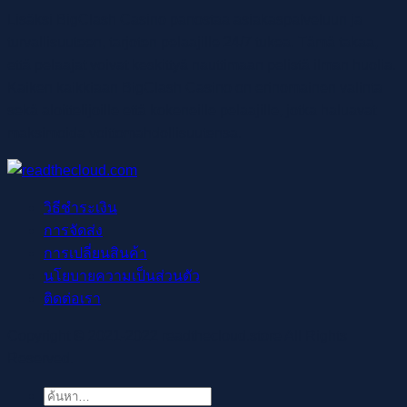
Lisäksi BigClash Casino panostaa asiakaspalveluun ja
turvallisuuteen, tarjoten pelaajille 24/7 tukea. Tämä takaa,
että pelaajat voivat keskittyä nauttimaan pelistä ilman huolia.
Kaiken kaikkiaan BigClash Casino on erinomainen valinta
sekä aloittelijoille että kokeneille pelaajille, jotka haluavat
maksimoida voittomahdollisuutensa.
วิธีชำระเงิน
การจัดส่ง
การเปลี่ยนสินค้า
นโยบายความเป็นส่วนตัว
ติดต่อเรา
Copyright © 2021-2022 readthecloud.store All Rights
Reserved.
ค้นหา: