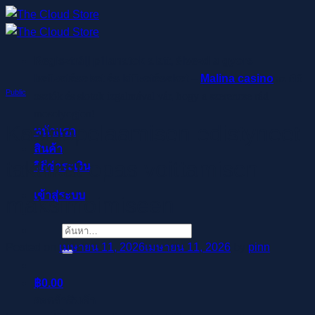
ข้าม
ไป
ยัง
Regisztrálj pillanatok alatt, élvezd a gyors
เนื้อหา
befizetéseket és kifizetéseket –
Malina casino
az élő
Public
osztók és slotok izgalmával vár, hogy a szerencse rád
mosolyogjon!
Kasinopelaamisen edistyneet
หน้าแรก
สินค้า
taktiikat opas voittamisen
วิธีชำระเงิน
เข้าสู่ระบบ
maksimoimiseen
ค้นหา:
Posted on
เมษายน 11, 2026
เมษายน 11, 2026
by
pinn
฿
0.00
ตะกร้าสินค้า