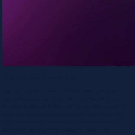
BigClash Casino ja sen edut
BigClash Casino on vuonna 2025 perustettu nettikasino,
joka tarjoaa laajan valikoiman pelejä ja houkuttelevia
bonuksia suomalaisille pelaajille. Yli 7500 pelin valikoima
takaa, että jokainen pelaaja löytää varmasti mieleisensä
pelit. Tervetuliaisbonus on erityisen kilpailukykyinen, ja
jatkuvat kampanjat pitävät pelaajat kiinnostuneina.