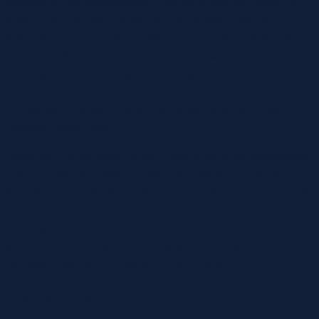
literatura și arta românească, unde teme precum norocul și
destinul sunt frecvent explorate. De exemplu, operele
scriitorilor români adesea ilustrează conceptele de risc și
recompensă, subliniind cum deciziile de a juca sau nu pot
influența soarta personajelor. Această interacțiune între
literatură și jocurile de noroc a contribuit la formarea unei
mentalități colective în rândul românilor, unde jocul devine o
metaforă pentru viață.
Astfel, jocurile de noroc nu sunt doar o formă de divertisment,
ci și un mijloc de conectare între generații și comunități.
Aceasta crea un sentiment de apartenență, unde participanții
se reunesc pentru a împărtăși momente de bucurie și
intensitate. Din acest punct de vedere, impactul cultural al
jocurilor de noroc este profund, având efecte asupra
identității naționale și a relațiilor interumane.
Aspecte sociale și psihologice