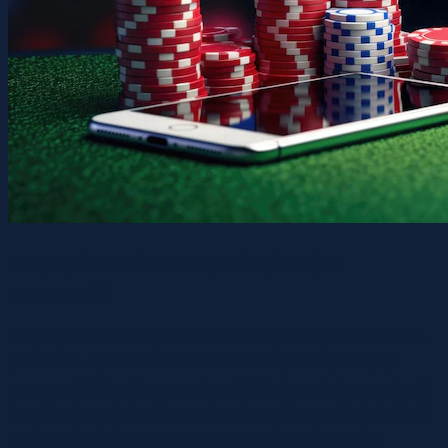
Ringospin Casino: O experiență de joc
responsabil
Ringospin Casino reprezintă un exemplu de platformă care
promovează jocurile de noroc în condiții de siguranță și
responsabilitate. Cu o gamă variată de jocuri și o experiență
de utilizator optimizată, acest casino online se dedică oferirii
unui mediu de joc transparent și securizat. Acesta își