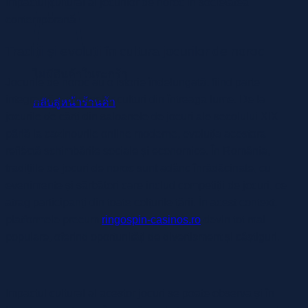
Impactul cultural al jocurilor de noroc în societatea
contemporană
Tradiții și evoluții în cultura jocurilor de noroc
ไม่มีสินค้าในตะกร้า
Jocurile de noroc au o istorie îndelungată, fiind parte
integrantă a diverselor culturi din întreaga lume. De la
กลับสู่หน้าร้านค้า
jocurile de cărți din saloanele de jocuri ale secolului XIX
până la cazinourile online moderne, evoluția acestora
reflectă schimbările sociale și economice. În România,
tradițiile de jocuri de noroc sunt adânc înrădăcinate, cu
evenimente și sărbători care includ competiții de jocuri, ce
atrag participanți din toate colțurile țării. În acest context,
platformele precum
ringospin-casinos.ro
devin tot mai
populare, oferind oportunități de divertisment și câștiguri.
Impactul cultural al acestor jocuri se poate observa și în