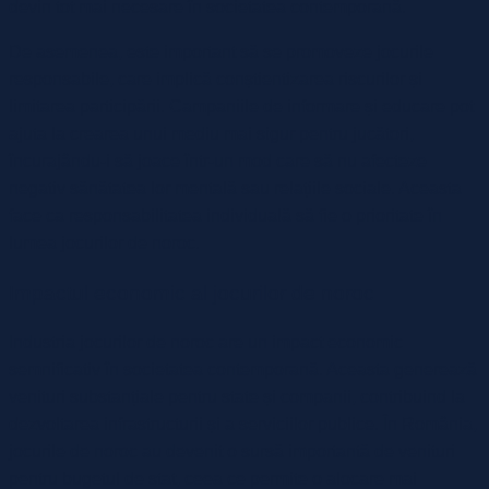
devin tot mai necesare în societatea contemporană.
De asemenea, este important să se promoveze jocurile
responsabile, care implică conștientizarea riscurilor și
limitarea participării. Campaniile de informare și educare pot
ajuta la crearea unui mediu mai sigur pentru jucători,
încurajându-i să joace într-un mod care să nu afecteze
negativ sănătatea lor mentală sau relațiile sociale. Aceasta
face ca responsabilitatea individuală să fie o prioritate în
lumea jocurilor de noroc.
Impactul economic al jocurilor de noroc
Industria jocurilor de noroc are un impact economic
semnificativ în societatea contemporană. Aceasta generează
venituri substanțiale pentru state și companii, contribuind la
dezvoltarea infrastructurii și a serviciilor publice. În România,
jocurile de noroc au devenit o sursă importantă de venituri
pentru bugetul de stat, ceea ce permite o alocare mai