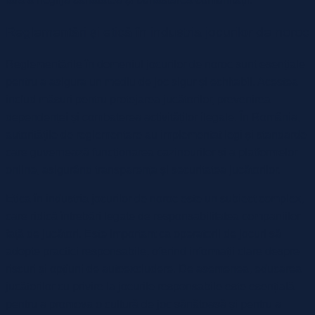
Reglementări și etică în industria jocurilor de noroc
Reglementările în domeniul jocurilor de noroc sunt esențiale
pentru a asigura un mediu de joc sigur și echitabil. Acestea
includ măsuri pentru protejarea jucătorilor, prevenirea
dependenței și combaterea activităților ilegale. În România,
autoritățile de reglementare au implementat legi și standarde
care guvernează funcționarea cazinourilor și a platformelor
online, asigurând transparența și securitatea jucătorilor.
Etica în industria jocurilor de noroc este un subiect complex,
care ridică întrebări legate de responsabilitatea companiilor
față de jucători. Este important ca operatorii de jocuri să
adopte practici responsabile, oferind informații clare despre
riscuri și opțiuni de autoexcludere. De asemenea, educarea
jucătorilor cu privire la jocurile responsabile este esențială
pentru a promova o cultură de joc sănătoasă și pentru a