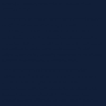
eficientă a resurselor pentru educație, sănătate și alte
domenii esențiale.
De asemenea, industria jocurilor de noroc creează locuri de
muncă, oferind oportunități de angajare în diverse sectoare,
de la managementul cazinourilor la dezvoltarea de software
pentru platformele online. Această diversitate de locuri de
muncă contribuie la creșterea economică și la îmbunătățirea
standardelor de viață în comunitățile afectate. În plus,
atragerea turiștilor în cazinouri și evenimente de jocuri aduce
o contribuție semnificativă la economia locală.
Totuși, este esențial ca beneficiile economice să fie
echilibrate cu măsurile de prevenire a efectelor negative ale
jocurilor de noroc. Reglementările stricte și promovarea
jocurilor responsabile sunt necesare pentru a asigura că
această industrie contribuie pozitiv la societate. Astfel,
impactul economic al jocurilor de noroc poate fi maximizat,
fără a neglija sănătatea și bunăstarea comunității.