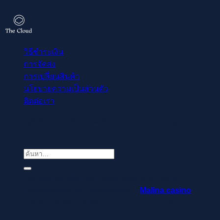
วิธีชำระเงิน
การจัดส่ง
การเปลี่ยนสินค้า
นโยบายความเป็นส่วนตัว
ติดต่อเรา
Copyright © 2021-2022 readthecloud.store All Rights
Reserved.
ค้นหา:
Regisztrálj pillanatok alatt, élvezd a gyors
befizetéseket és kifizetéseket –
Malina casino
az élő
osztók és slotok izgalmával vár, hogy a szerencse rád
mosolyogjon!