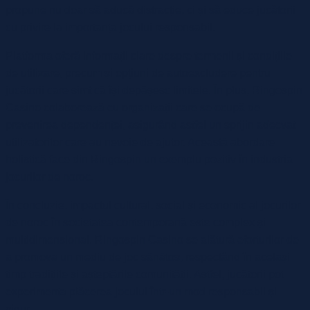
propune nu doar să aducă distracție, ci și să educe jucătorii
cu privire la importanța jocului responsabil.
Platforma oferă informații clare despre termenii și condițiile
de utilizare, precum și opțiuni de autoexcludere pentru
jucătorii care simt că își depășesc limitele. În plus, Ringospin
Casino colaborează cu organizații care se ocupă de
prevenirea dependenței, asigurând astfel un sprijin adecvat
utilizatorilor care au nevoie de ajutor. Această abordare
holistică face din Ringospin un exemplu pozitiv în industria
jocurilor de noroc.
În concluzie, impactul cultural, social și economic al jocurilor
de noroc în societatea contemporană este complex și
multidimensional. Ringospin Casino se alătură eforturilor de
a promova un mediu de joc sănătos, respectând în același
timp tradițiile și așteptările comunității. Astfel, jucătorii pot
experimenta plăcerea jocului într-un mod responsabil și
sigur.