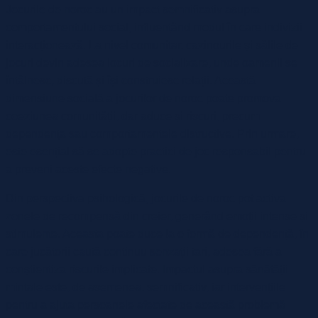
Jocurile de noroc au un impact semnificativ asupra
comportamentului social, influențând modul în care indivizii
interacționează. La nivel comunitar, cazinourile și sălile de
jocuri devin adesea locuri de socializare, unde oamenii se
întâlnesc, discută și își construiesc relații. Această
dimensiune socială a jocurilor de noroc poate promova
coeziunea comunității, dar aduce și riscuri, precum
dependența sau comportamentele distructive. Prin urmare,
este esențial să se adopte practici de joc responsabil pentru
a preveni aceste efecte negative.
Din perspectiva psihologică, jocurile de noroc pot activa
zonele de recompensă din creier, generând emoții intense și
stimulente. Aceasta poate duce la o formă de dependență, în
care jucătorii caută continuu senzații tari, adesea fără a
conștientiza riscurile implicate. Impactul asupra sănătății
mintale este, de asemenea, semnificativ, iar intervențiile
pentru a ajuta persoanele afectate de această problemă