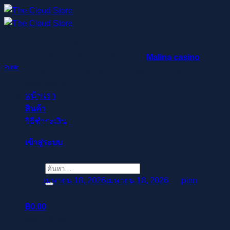
ข้าม
ไป
ยัง
Regisztrálj pillanatok alatt, élvezd a gyors
เนื้อหา
befizetéseket és kifizetéseket –
Malina casino
az élő
Public
osztók és slotok izgalmával vár, hogy a szerencse rád
mosolyogjon!
Impactul cultural al jocurilor
หน้าแรก
สินค้า
de noroc în societatea
วิธีชำระเงิน
เข้าสู่ระบบ
contemporană
ค้นหา:
Posted on
เมษายน 18, 2026
เมษายน 18, 2026
by
pinn
฿
0.00
ตะกร้าสินค้า