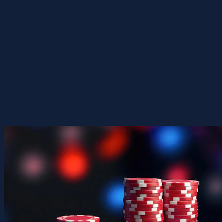
minimiza riscurile asociate.
În contextul globalizării, colaborarea internațională în
reglementarea jocurilor de noroc devine din ce în ce mai
importantă. Schimbul de bune practici și de informații între
țări poate contribui la îmbunătățirea standardelor și la
protejarea jucătorilor la nivel global. Astfel, etica și
reglementările în industria jocurilor de noroc trebuie să
evolueze continuu pentru a răspunde nevoilor unei societăți
în schimbare.