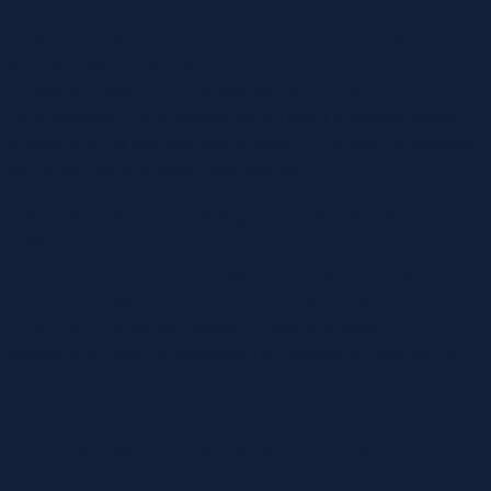
Verantwoord gokken houdt in dat je bewust bent van je
speelgedrag en dat je grenzen stelt. Dit kan helpen om de
negatieve impact op je mentale gezondheid te
minimaliseren. Het is belangrijk om jezelf te vragen waarom
je gokt en of dit bijdraagt aan je welzijn. Dit soort zelfreflectie
kan leiden tot gezondere gokpraktijken.
Het implementeren van strategieën zoals budgetteren,
tijdslimieten instellen en jezelf informeren over de
spelmechanismen kan bijdragen aan verantwoord gokken.
Het is ook nuttig om betrokken te zijn bij initiatieven die zich
richten op verantwoord gokken, zoals educatieve
programma’s die zijn ontworpen om spelers te beschermen.
RoboCat Casino en verantwoord gokken