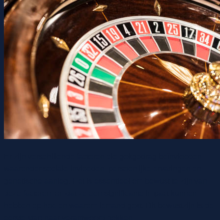
Er zijn verschillende factoren die gokgedrag beïnvloeden,
waaronder sociale invloeden, persoonlijke ervaringen en
genetische aanleg. Het is essentieel om bewust te zijn van
deze factoren, omdat ze een significante impact kunnen
hebben op hoe en waarom iemand gokt. Dit bewustzijn is de
eerste stap naar verantwoord gokken.