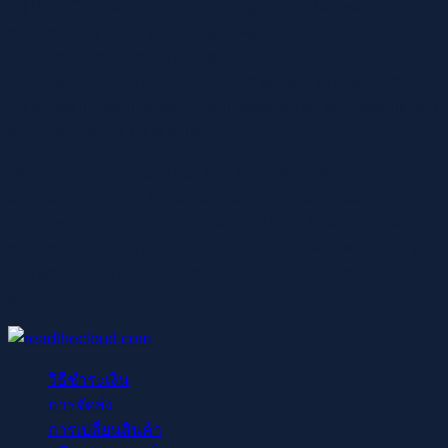
Bij RoboCat Casino wordt de veiligheid en het welzijn van
spelers hoog in het vaandel gedragen. Het platform biedt niet
alleen een breed scala aan spannende spellen, maar ook
informatie en tools om verantwoord gokken te bevorderen.
Dit omvat limieten op stortingen, speeltijd en de mogelijkheid
om jezelf tijdelijk uit te sluiten.
Door het aanmoedigen van een verantwoorde
speelomgeving, wil RoboCat Casino bijdragen aan een
positieve ervaring voor alle spelers. Het is belangrijk dat
spelers niet alleen plezier hebben, maar ook bewust zijn van
hun gokgedrag en de invloed daarvan op hun mentale
gezondheid.
วิธีชำระเงิน
การจัดส่ง
การเปลี่ยนสินค้า