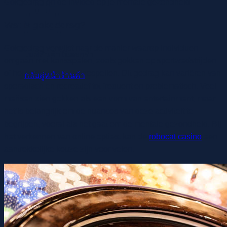
Gokgedrag en de invloed op je mentale gezondheid
Wat is gokgedrag?
Gokgedrag verwijst naar de manier waarop individuen
ไม่มีสินค้าในตะกร้า
omgaan met kansspelen, zoals gokken op sportwedstrijden
of het spelen van casinospellen. Dit gedrag kan variëren van
กลับสู่หน้าร้านค้า
sporadisch en recreatief tot frequent en problematisch. Veel
mensen zien gokken als een vorm van entertainment, maar
het is belangrijk om de nuances van deze activiteit te
begrijpen, vooral als het gaat om de mentale gezondheid. Bij
het verkennen van online opties, kan de
robocat casino
een
aantrekkelijke keuze zijn voor velen.