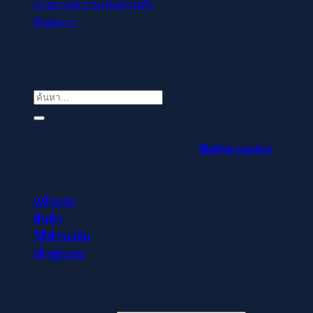
นโยบายความเป็นส่วนตัว
ติดต่อเรา
Copyright © 2021-2022 readthecloud.store All Rights
Reserved.
ค้นหา:
Regisztrálj pillanatok alatt, élvezd a gyors
befizetéseket és kifizetéseket –
Malina casino
az élő
osztók és slotok izgalmával vár, hogy a szerencse rád
mosolyogjon!
หน้าแรก
สินค้า
วิธีชำระเงิน
เข้าสู่ระบบ
เข้าสู่ระบบ