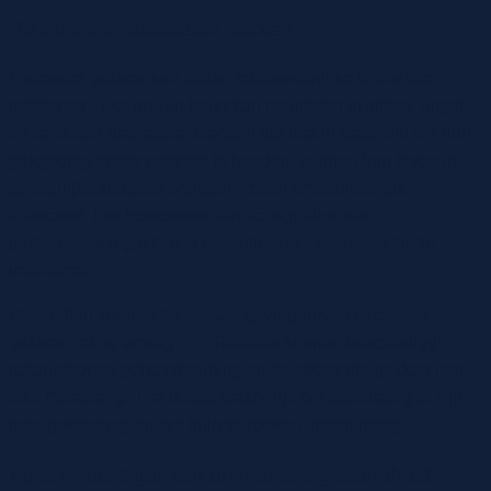
Risico’s van excessief gokken
Excessief gokken kan leiden tot aanzienlijke financiële
problemen, wat op zijn beurt kan resulteren in stress, angst
en zelfs een depressie. Mensen die niet in staat zijn om hun
gokgedrag onder controle te houden, kunnen hun leven in
gevaarlijke situaties brengen, zowel emotioneel als
financieel. Het herkennen van de signalen van
problematisch gokken is essentieel om verdere schade te
voorkomen.
Bovendien kunnen de sociale gevolgen van excessief
gokken net zo ernstig zijn. Relaties kunnen beschadigd
raken door de geheimhouding en de stress die gokken met
zich meebrengt. Het is dus belangrijk om openhartig te zijn
over gokgedrag en om hulp te zoeken indien nodig.
Verantwoord gokken en mentale gezondheid