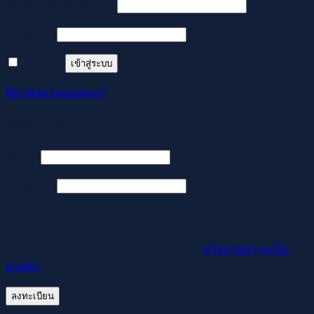
ต้องการ
ชื่อผู้ใช้หรือที่อยู่อีเมล
*
ต้องการ
รหัสผ่าน
*
จำฉันไว้
เข้าสู่ระบบ
ลืมรหัสผ่านของคุณ?
ลงทะเบียน
ต้องการ
อีเมล
*
ต้องการ
รหัสผ่าน
*
Your personal data will be used to support your experience
throughout this website, to manage access to your account,
and for other purposes described in our
นโยบายความเป็น
ส่วนตัว
.
ลงทะเบียน