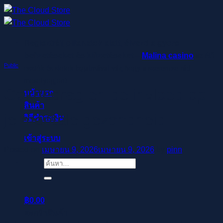
ข้าม
ไป
ยัง
Regisztrálj pillanatok alatt, élvezd a gyors
เนื้อหา
befizetéseket és kifizetéseket –
Malina casino
az élő
Public
osztók és slotok izgalmával vár, hogy a szerencse rád
mosolyogjon!
Gokgedrag en de invloed op
หน้าแรก
สินค้า
je mentale gezondheid
วิธีชำระเงิน
เข้าสู่ระบบ
Posted on
เมษายน 9, 2026
เมษายน 9, 2026
by
pinn
ค้นหา:
฿
0.00
ตะกร้าสินค้า