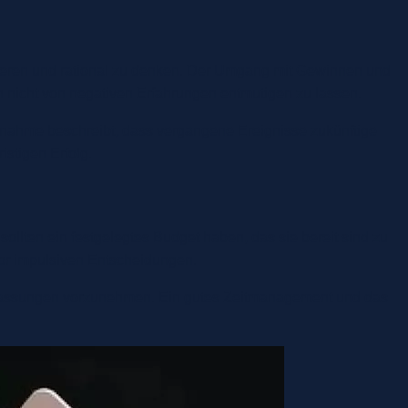
llieren und rational zu denken. Der Umgang mit Gewinnen und
ch nicht von negativen Erfahrungen entmutigen zu lassen.
Annahme beschreibt, dass vergangene Ereignisse zukünftige
istigen Erfolg.
ollten ein festgelegtes Budget haben, das sie bereit sind zu
 vor impulsiven Entscheidungen.
f Anpassungen vorzunehmen. Ein gutes Zeitmanagement und das