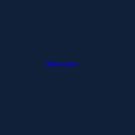
d.
ket és kifizetéseket –
Malina casino
az élő osztók és slotok izgal