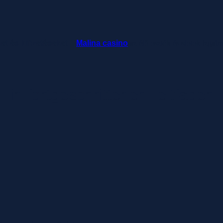
ket és kifizetéseket –
Malina casino
az élő osztók és slotok izgal
in fortgeschrittener Leitfaden f