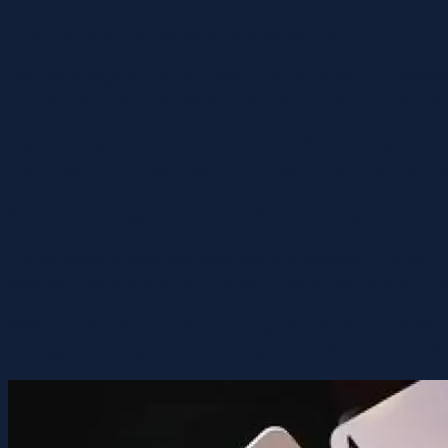
Psychologische Aspekte des Spielens
Die Psychologie spielt eine entscheidende Rolle im Glücksspi
Verlusten kann sich erheblich auf das Spielverhalten auswirke
Darüber hinaus ist es von Vorteil, sich mit dem Konzept des
Ergebnisse beeinflussen können. Ein klarer Kopf und eine reali
Bankroll-Management und Risikoanalyse
Ein effektives Bankroll-Management ist unerlässlich, um die f
verlieren, und sich strikt daran halten. Dies fördert nicht n
Risikoanalyse ist ein weiterer wichtiger Aspekt. Spieler sol
Festlegen von Gewinn- und Verlustgrenzen können helfen, die 