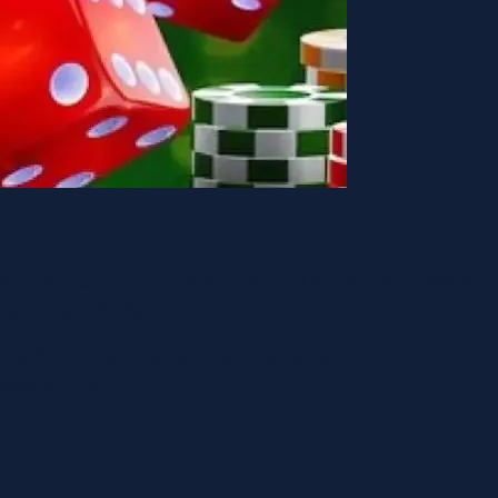
hl an Spielautomaten, Tischspielen und Sportwetten erfüllt die
afür, dass die Spieler immer motiviert bleiben.
h befinden. Sicherheit und Fairness werden durch eine
eisterten macht.