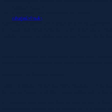
Gambling erfolgreich meistern Ein fortgeschrittener Leitfaden f
ไม่มีสินค้าในตะกร้า
Die Grundlagen des strategischen Spiels
กลับสู่หน้าร้านค้า
Gambling kann sowohl unterhaltsam als auch herausfordernd s
die Regeln, Wahrscheinlichkeiten und die verschiedenen Str
zwischen Gewinn und Verlust ausmachen. Spieler, die die bes
Zudem ist es wichtig, sich bewusst zu machen, dass Glücksspi
Verständnis der Spieltheorie kann helfen, Risiken besser einz
Strategien für beliebte Spiele
Jedes Glücksspiel erfordert spezifische Strategien, um die G
die Gewinnchancen zu erhöhen. Spieler sollten sich mit den 
Im Gegensatz dazu bietet das Spiel an Slots weniger Einfluss
Entscheidungen basieren auf der Analyse von RTP-Werten (Ret