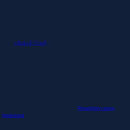
Culturele invloed op gokken een diepere kijk op trends en
gewoonten
De geschiedenis van gokken in verschillende
culturen
ไม่มีสินค้าในตะกร้า
กลับสู่หน้าร้านค้า
Gokken heeft een lange en rijke geschiedenis die teruggaat
tot de oudheid. In verschillende beschavingen, van de
Romeinen tot de Chinezen, is gokken een integraal
onderdeel geweest van sociale en culturele activiteiten. In de
Romeinse tijd waren weddenschappen populair tijdens
gladiatorengevechten, terwijl in het oude China
dobbelstenen werden gebruikt voor spelletjes en loterijen.
Deze historische context laat zien hoe gokken niet alleen
een vorm van vermaak is, maar ook een sociale activiteit die
mensen samenbrengt. Bijvoorbeeld,
RingoSpin casino
Nederland
biedt een moderne kijk op deze eeuwenoude
traditie.