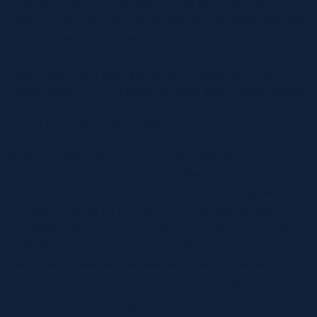
die de spelerservaring verbeteren. De veranderingen in
gokcultuur zijn niet alleen technologisch van aard, maar ook
sociaal; er ontstaan nieuwe gemeenschappen van online
spelers die zich samen verdiepen in hun favoriete spellen.
Deze verschuiving heeft geleid tot een evolutie in hoe
mensen gokken en met elkaar omgaan binnen deze context.
De rol van media en marketing in gokken
Media en marketing spelen een essentiële rol in het
vormgeven van de perceptie van gokken. Reclames voor
online casino’s en sportweddenschappen zijn tegenwoordig
alomtegenwoordig en kunnen de manier waarop mensen
over gokken denken en het ervaren beïnvloeden. Effectieve
marketingcampagnes maken gebruik van culturele
referenties en beelden die resoneren met het publiek, wat de
acceptatie en populariteit van gokken kan vergroten.
Daarnaast is het belangrijk om te begrijpen dat media niet