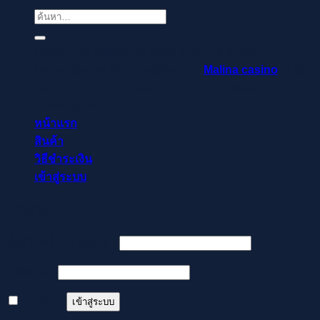
ค้นหา:
Regisztrálj pillanatok alatt, élvezd a gyors
befizetéseket és kifizetéseket –
Malina casino
az élő
osztók és slotok izgalmával vár, hogy a szerencse rád
mosolyogjon!
หน้าแรก
สินค้า
วิธีชำระเงิน
เข้าสู่ระบบ
เข้าสู่ระบบ
ต้องการ
ชื่อผู้ใช้หรือที่อยู่อีเมล
*
ต้องการ
รหัสผ่าน
*
จำฉันไว้
เข้าสู่ระบบ