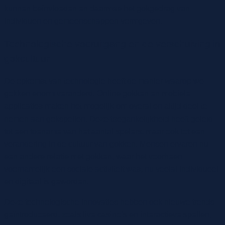
kunnen beïnvloeden en daarmee het gokgedrag van
individuen en gemeenschappen vormgeven.
Technologische vooruitgang en de verschuiving in
gokcultuur
De opkomst van technologie heeft de manier waarop we
gokken enorm veranderd. Online gokken en mobiele
applicaties maken het mogelijk om overal en altijd deel te
nemen aan gokspellen. Deze toegankelijkheid heeft geleid
tot een toename van het aantal spelers, maar ook tot een
verandering in de cultuur van gokken. Mensen ervaren nu
een andere relatie met gokken, waar het voorheen
voornamelijk een sociale activiteit was, nu veelal individueel
en digitaal is geworden.
Deze technologische innovaties hebben ook nieuwe trends
geïntroduceerd, zoals live casino’s en interactieve spellen,