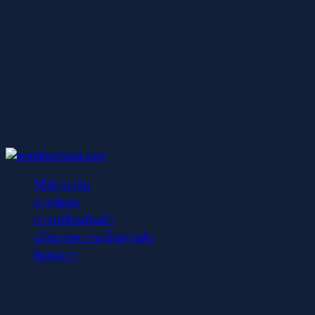
Daarnaast biedt RingoSpin aantrekkelijke bonussen en 24/7
klantenservice, wat de gebruikerservaring verder versterkt.
Door zich aan te passen aan de veranderende culturele en
technologische dynamieken, positioneert RingoSpin zich als
een relevante speler in de steeds evoluerende wereld van
online gokken. Dit laat zien hoe belangrijk het is om in te
spelen op culturele invloeden om relevant te blijven in de
gokindustrie.
วิธีชำระเงิน
การจัดส่ง
การเปลี่ยนสินค้า
นโยบายความเป็นส่วนตัว
ติดต่อเรา
Copyright © 2021-2022 readthecloud.store All Rights
Reserved.