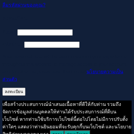
ลืมรหัสผ่านของคุณ?
ลงทะเบียน
ต้องการ
อีเมล
*
ต้องการ
รหัสผ่าน
*
Your personal data will be used to support your experience
throughout this website, to manage access to your account,
and for other purposes described in our
นโยบายความเป็น
ส่วนตัว
.
ลงทะเบียน
เพื่อสร้างประสบการณ์นำเสนอเนื้อหาที่ดีให้กับท่าน รวมถึง
จัดการข้อมูลส่วนบุคคลให้ท่านได้รับประสบการณ์ที่ดีบน
เว็บไซต์ หากท่านใช้บริการเว็บไซต์นี้ต่อไปโดยไม่มีการปรับตั้ง
ค่าใดๆ แสดงว่าท่านยินยอมที่จะรับคุกกี้บนเว็บไซต์ และนโยบาย