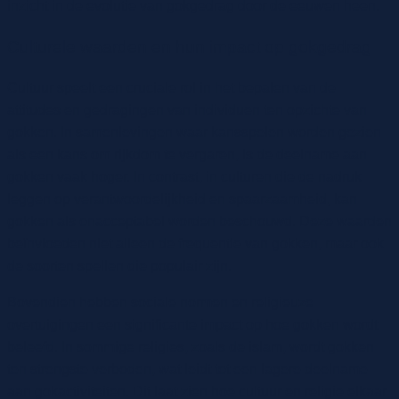
inzicht in de evolutie van gokgedrag door de eeuwen heen.
Culturele waarden en hun impact op gokgedrag
Cultuur speelt een cruciale rol in het bepalen van de
attitudes en gedragingen van individuen ten opzichte van
gokken. In samenlevingen waar kansspelen worden gezien
als een kans om rijkdom te vergaren, is de deelname aan
gokken vaak hoger. In contrast, in culturen die de nadruk
leggen op verantwoordelijkheid en spaarzaamheid, kan
gokken als onacceptabel worden beschouwd. Deze waarden
beïnvloeden niet alleen de frequentie van gokken, maar ook
de soorten spellen die populair zijn.
Bovendien hebben sociale normen en religieuze
overtuigingen een significante impact op hoe gokken wordt
beleefd. In sommige religies, zoals de islam, wordt gokken
ten strengste verboden, wat leidt tot een lagere deelname
aan gokactiviteiten. Dit laat zien hoe cultuur en religie elkaar