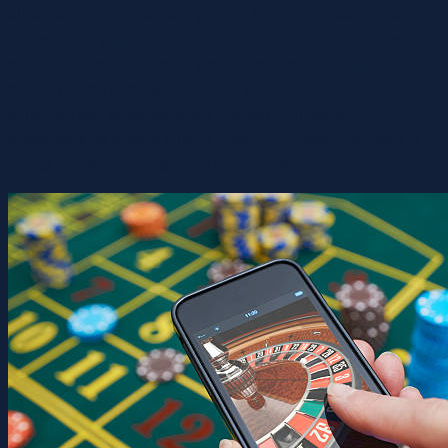
alleen als promotoren van gokken fungeren, maar ook als
een reflectie van culturele waarden. Hoe gokken in films,
televisie en sociale media wordt afgebeeld, kan invloed
hebben op de publieke opinie en op de bereidheid om deel
te nemen aan gokactiviteiten. Dit laat zien dat de
wisselwerking tussen cultuur, media en gokken complex is
en dat ze elkaar voortdurend beïnvloeden.