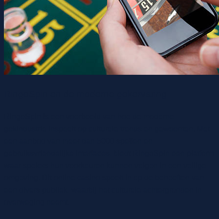
RingoSpin en de moderne gokervaring
RingoSpin is een voorbeeld van hoe de moderne
gokindustrie inspeelt op culturele trends en gewoonten. Met
een aanbod van meer dan 5000 spellen en
gebruiksvriendelijke interfaces, biedt RingoSpin een platform
waar spelers hun voorkeuren kunnen volgen in een veilige
omgeving. Dit online casino speelt in op de behoeften van
een divers publiek, waarbij het culturele achtergronden in
overweging neemt.