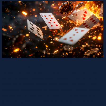
In de moderne tijd zijn de verschillende culturele
benaderingen van gokken duidelijk zichtbaar. In sommige
landen is gokken volledig geaccepteerd en zelfs omarmd,
terwijl het in andere landen wordt gezien als taboe. Deze
verschillen beïnvloeden de manier waarop mensen gokken,
wat voor hen acceptabel is en hoe ze zich verhouden tot
gokken als geheel. De historische achtergrond geeft ons