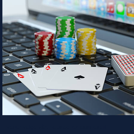
Hvorfor velge vårt nettsted for casinospill