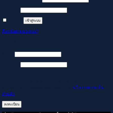
ต้องการ
รหัสผ่าน
*
จำฉันไว้
เข้าสู่ระบบ
ลืมรหัสผ่านของคุณ?
ลงทะเบียน
ต้องการ
อีเมล
*
ต้องการ
รหัสผ่าน
*
Your personal data will be used to support your experience
throughout this website, to manage access to your account,
and for other purposes described in our
นโยบายความเป็น
ส่วนตัว
.
ลงทะเบียน