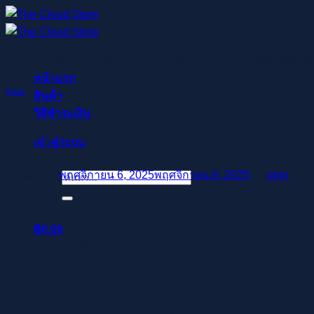
ข้าม
ไป
ยัง
Regisztrálj pillanatok alatt, élvezd a gyors befizetése
เนื้อหา
หน้าแรก
Public
สินค้า
วิธีชำระเงิน
Азартные игры откройте для
เข้าสู่ระบบ
Posted on
พฤศจิกายน 6, 2025
พฤศจิกายน 6, 2025
by
pinn
ค้นหา:
฿
0.00
ตะกร้าสินค้า