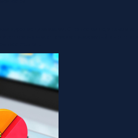
зможностей
ми в древние цивилизации. С тех пор как люди начали испо
ерей до сложных казино, позволяет каждому найти что-то п
ем-либо сравнить.