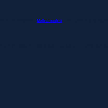
ket és kifizetéseket –
Malina casino
az élő osztók és slotok izgal
 себя мир захватывающих во