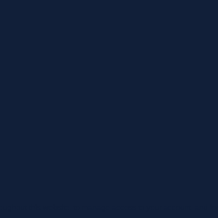
roughout this website, to manage access to your account, and fo