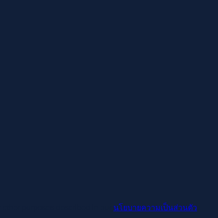
r other purposes described in our
นโยบายความเป็นส่วนตัว
.