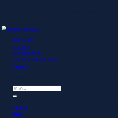
Наши инициативы и рекомендации помогут вам открывать
надеемся, что вы найдете нашу информацию полезной и 
วิธีชำระเงิน
การจัดส่ง
การเปลี่ยนสินค้า
นโยบายความเป็นส่วนตัว
ติดต่อเรา
Copyright © 2021-2022 readthecloud.store All Rights Reserve
ค้นหา:
Regisztrálj pillanatok alatt, élvezd a gyors befizetése
หน้าแรก
สินค้า