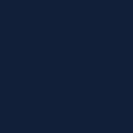
слотов, казино-рулетки или техасского холдема. Однако,
необходимо отметить, что у такого варианта имеются
свои ограничения. Например, в демо-версии невозможно
получить реальные финансы, так как используется
виртуальная валюта. Такое способно уменьшить
восприятие реальных пари и эмоций, относящихся к
игрой на деньги.
Еще важным аспектом становится то обстоятельство, что
тренировочный режим часто игнорирует всех
особенностей и тактик, которые используются в игре на
настоящие деньги. Игроки могут преуменьшать важность
контроля над игровым бюджетом либо пренебрегать
вероятности выигрыша в автоматы на деньги, что
способно вызвать ошибки при переходе к игре на
настоящие деньги. Невзирая на эти ограничения, демо-
режим продолжает быть полезным средством для
освоения игровых автоматов и улучшения навыков без