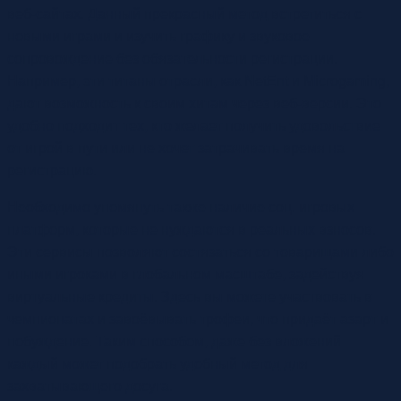
веб-сайтах. Данный прекрасный метод встретиться с
новыми играми и изучить графику и звуковое
сопровождение без обязательности регистрации.
Например, эти титаны отрасли, как NetEnt и Microgaming,
дают возможность к своим хитам через веб-версии. Это
удобно подходит тех, кто желает получить удовольствие
от игрой в пути или не хочет затрачивать время на
регистрацию.
Необходимо упомянуть также наличие соц. игровых
платформ, которые не нуждаются в реальных взносов.
Эти сервисы позволяют состязаться со товарищами либо
иными игроками в глобальном масштабе, задействуя
виртуальные кредиты. Здесь вы можете участвовать в
чемпионатах и завоёвывать трофеи, что придаёт азарт и
побуждение. Таким способом, даже без вложений
каждый может подобрать удобный метод для
захватывающего досуга.