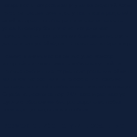
прозрачность процесса и защиту ваших сведений. Кроме
того стоит рассматривать доступность вознаграждений и
акций, которые способны расширить ваши шансы на
успех. К примеру, большинство площадки дают
приветственные поощрения или безвозмездные спины
для начинающих геймеров, что повышает интерес к игре.
Помимо, значимым аспектом выступает комфорт
интерфейса и совместимость мобильных устройств.
Топовые гемблинг-платформы подстроены для гейминга
как на компьютере, так и на телефоне, что позволяет
наслаждаться игрой в любое момент и в любом локации.
Служба поддержки саппорт 24/7 также играет важную
функцию, обеспечивая быстрое разрешение любых
происходящих запросов или проблем.
Возможно либо получить реальные
трофеи?