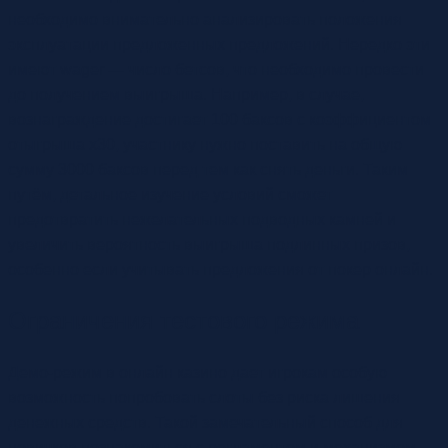
необходимо внимательно анализировать положения
эксплуатации предложенных предложений. Нередко эти
имеют wager — число бетсов, что необходимо провести
до получением выигрыша. Например, в случае,
вознаграждение достигает 100 баксов с коэффициентом
отыгрыша x30, участнику нужно поставить на общую
сумму 3000 баксов перед тем как снять деньги. Таким
путём, детальное изучение условий сможет
предотвратить нежелательных подводных камней и
увеличить вероятность выигрыша подлинных призов,
особенно если учитывать предложения от покер онлайн.
Ограничения тестового режима
Демо-режим в онлайн казино дает игрокам особую
возможность попробовать слоты без риска лишения
денежных средств. Такой замечательный способ для
новичков познакомиться с регламентом и механизмом