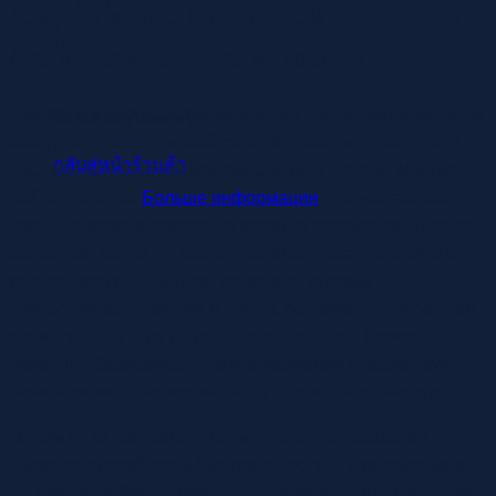
Азарт в интернет игорном заведении
без депозитов и регистрации
Поиграть в виртуальное казино без финансовых затрат и
ไม่มีสินค้าในตะกร้า
аккаунта — это отличный способ проверить фортуна и
กลับสู่หน้าร้านค้า
насладиться азартом без финансовых потерь. Многие
сайты, включая
Больше информации
, предоставляют
пробные версии известных игровых автоматов, включая
однорукие бандиты, карточные игры покерного типа и
колесо фортуны. Данное позволяет игрокам
протестировать тактики и понять регламенты, перед тем
как вступать в игру на реальные средства. Кроме,
подобные безвозмездные модификации способствуют
начинающим адаптироваться в сфере азартных игр.
Одним из из достоинств гейминга без авторизации
является способность быстрого доступа к увеселениям.
Не нужно требуется вводить индивидуальные сведения