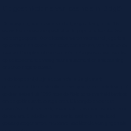
De geschiedenis van casino’s in België
De oorsprong van casino’s in België gaat terug tot de 18e
eeuw, toen de eerste speelhallen in populaire badplaatsen
werden geopend. Deze locaties waren voornamelijk gericht
op toeristen en boden een scala aan spellen, van roulette tot
kaarten. De opkomst van casino’s in België was een reactie
op de toenemende vraag naar amusement en ontspanning
onder de hogere klasse.
In de loop der tijd zijn de casino’s in België sterk
geëvolueerd. De eerste officiële wetgeving met betrekking tot
gokken dateert uit 1999, toen de Belgische overheid besloot
om de gokindustrie te reguleren. Dit zorgde ervoor dat
casino’s niet alleen veilig maar ook transparant werden voor
de spelers. Sindsdien is het aantal casino’s in het land
gestaag toegenomen, met zowel traditionele vestigingen als
online gokplatforms.