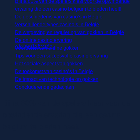
Bijna 80% van de spelers kiest voor de opwindende
ervaring die een casino belgium te bieden heeft!
De geschiedenis van casino’s in België
Verschillende types casino’s in België
De wetgeving en regulering van gokken in België
ไม่มีสินค้าในตะกร้า
De online casino ervaring
กลับสู่หน้าร้านค้า
Voordelen van online gokken
Tips voor een succesvolle casino ervaring
Het sociale aspect van gokken
De toekomst van casino’s in België
De impact van technologie op gokken
Concluderende gedachten
Bijna 80% van de spelers kiest voor de
opwindende ervaring die een casino
belgium te bieden heeft!