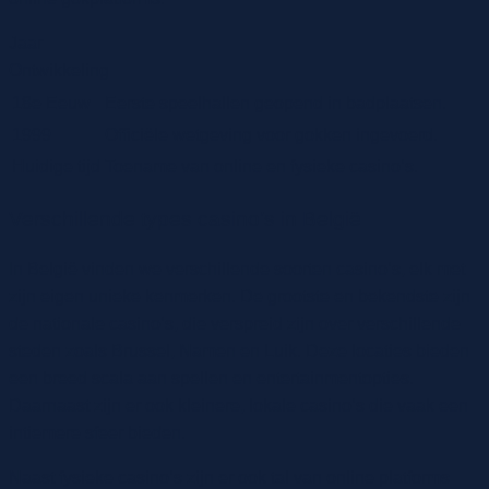
Jaar
Ontwikkeling
18e Eeuw
Eerste speelhallen geopend in badplaatsen.
1999
Officiële wetgeving voor gokken ingevoerd.
Huidige tijd
Toename van online en fysieke casino’s.
Verschillende types casino’s in België
In België vinden we verschillende soorten casino’s, elk met
zijn eigen unieke kenmerken. De grootste en bekendste zijn
de nationale casino’s, die verspreid zijn over verschillende
steden zoals Brussel, Namen en Luik. Deze locaties bieden
een breed scala aan spellen en entertainmentopties.
Daarnaast zijn er ook kleinere, lokale casino’s die vaak een
intiemere sfeer bieden.
Naast fysieke casino’s zijn er ook tal van online platforms