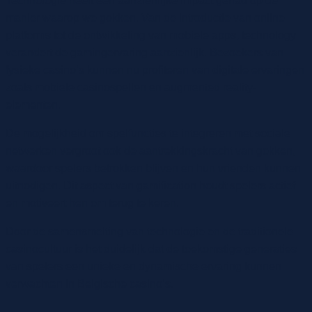
Technologie heeft een aanzienlijke impact gehad op de
manier waarop we gokken. Van de introductie van online
platforms tot de ontwikkeling van mobiele apps, technology
verandert de gamingervaring aanzienlijk. Bezoekers van
fysieke casino’s kunnen nu profiteren van digitale ervaringen
zoals mobiele casinospellen en augmented reality-
elementen.
De mogelijkheid om spelfuncties te integreren met sociale
netwerken vergroot ook de aantrekkingskracht van gokken,
waardoor spelers betrokken blijven en hun vrienden kunnen
uitnodigen. Dit aspect van gamification houdt spelers actief
en motiveert hen om terug te keren.
Door de samensmelting van technologie en de traditionele
casinocultuur is het duidelijk dat de toekomstige generaties
van spelers een unieke en dynamische ervaring kunnen
verwachten in Belgische casino’s.