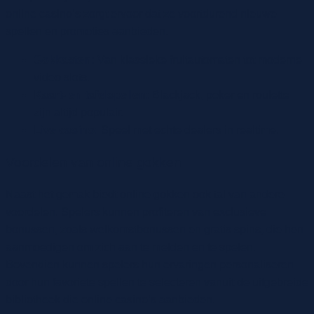
online casino’s zorgt ervoor dat ze voortdurend nieuwe
spellen en promoties aanbieden.
Gokkasten:
Van klassieke fruitautomaten tot moderne
video slots.
Kaart- en tafelspellen:
Blackjack, poker en roulette
zijn altijd populair.
Live casino:
Speel met echte dealers in realtime.
Voordelen van online gokken
Naast het gemak biedt online gokken ook tal van andere
voordelen. Spelers kunnen profiteren van exclusieve
bonussen, zoals welkomstbonussen en gratis spins, die hen
aanmoedigen om zich aan te melden en te spelen.
Bovendien kunnen spelers hun ervaringen personaliseren
door hun favoriete spellen te selecteren vanuit de uitgebreide
bibliotheek die online casino’s aanbieden.