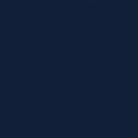
Een ander voordeel is de stijgende populariteit van mobiele
gokken. Tegenwoordig kunnen spelers hun favoriete casino
spellen overal en altijd spelen via hun smartphone of tablet,
waardoor de ervaring nog toegankelijker wordt.
Tips voor een succesvolle casino
ervaring
Hoewel gokken in een
casino belgium
leuk en spannend
kan zijn, is het ook belangrijk om verantwoordelijk te gokken.
Hier zijn enkele tips die je kunnen helpen om het meeste uit
je casino ervaring te halen:
Stel een budget in:
Bepaal vooraf hoeveel je wilt
uitgeven en houd je aan dit bedrag.
Kies je spellen zorgvuldig:
Leer de regels van de
spellen die je wilt spelen en kies de spellen met de