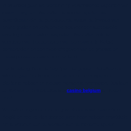
In dit artikel gaan we dieper in op verschillende aspecten van
casino belgium
. We zullen de soorten spellen die
beschikbaar zijn, de gereguleerde status, de invloed van
online gokken en zelfs enkele tips voor een succesvolle
ervaring in een casino bespreken. We zullen ook de
voordelen van het bezoeken van een casino in België
benadrukken en een overzicht geven van de grootste en
meest populaire casino’s in het land.
Het is belangrijk om te begrijpen dat gokken niet alleen om
winnen gaat; het is ook een manier om te ontspannen,
plezier te hebben en nieuwe mensen te ontmoeten. Dus leun
achterover en ontdek alles wat
casino belgium
te bieden
heeft.
We zullen beginnen met de geschiedenis van casino’s in
België en hoe ze zich door de jaren heen hebben ontwikkeld
om te voldoen aan de wensen van de moderne speler.