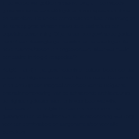
In de wereld van gokken is
casino belgium
een steeds
groter wordende aantrekkingskracht voor spelers uit binnen-
en buitenland. De unieke combinatie van luxe, opwinding en
de kans op grote winsten maakt deze casino’s tot een
populaire bestemming. Of je nu een doorgewinterde gokker
bent of een nieuwsgierige nieuwkomer, de ervaringen die
deze casino’s bieden zijn ongeëvenaard. Maar wat maakt
een casino in België zo speciaal?
België, met zijn rijke geschiedenis en cultuur, biedt meer dan
alleen prachtige steden en heerlijke chocolade. De casino’s
in dit land zijn een integraal onderdeel van de Belgische
entertainmentervaring. Van de schitterende architectuur tot
de hightech gokautomaten, er is voor ieder wat wils.
Daarnaast zijn de Belgische casino’s beroemd om hun
gastvrijheid en de kwaliteit van de dienstverlening, wat zorgt
voor een comfortabele en aangename sfeer voor alle
bezoekers.