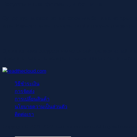
Ресурсы и платформы для беттинга
Существует множество платформ для беттинга, которые п
игры. Изучая отзывы пользователей и получая рекомендац
Одним из таких ресурсов является сайт, где можно найти 
повысить шансы на выигрыш, делая процесс беттинга бо
วิธีชำระเงิน
การจัดส่ง
การเปลี่ยนสินค้า
นโยบายความเป็นส่วนตัว
ติดต่อเรา
Copyright © 2021-2022 readthecloud.store All Rights Reserve