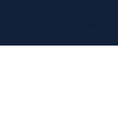
бходимо изучить основы спортивных событий и их
вероятность результата. Понимание этих аспектов