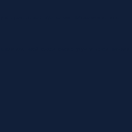
у, которая соответствует вашим требованиям и стилю
 аналитики. Такой подход поможет улучшить свои навыки и