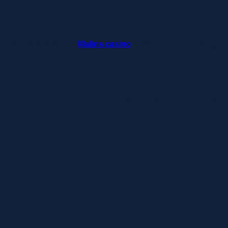
ket és kifizetéseket –
Malina casino
az élő osztók és slotok izgal
а: как выбрать лучшие ставки