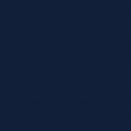
Ключевым моментом успешного беттинга является управл
избежать быстрого исчерпания бюджета. Хорошая практи
Анализ и выбор ставок
Перед тем как сделать ставку, важно провести тщательный
травм игроков и других факторов. Важно понимать, что к
Также следует обратить внимание на коэффициенты, пре
выгоду и увеличить потенциальный выигрыш. Используя пр
Психология беттера: как не допустить ошибок
Психологический аспект беттинга очень важен. Эмоции мо
азарту. Установка пределов и понимание, что ставки — э
Помимо этого, рекомендуется учиться на собственных ош
успешной стратегии. Знание своих слабостей и сильных с