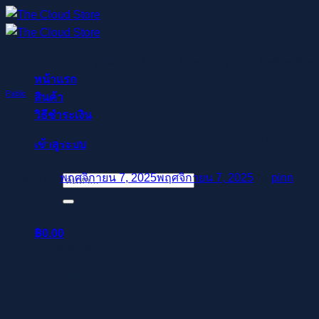
ข้าม
ไป
ยัง
Regisztrálj pillanatok alatt, élvezd a gyors befizetése
เนื้อหา
หน้าแรก
Pablic
สินค้า
วิธีชำระเงิน
Искусство успешного беттинг
เข้าสู่ระบบ
Posted on
พฤศจิกายน 7, 2025
พฤศจิกายน 7, 2025
by
pinn
ค้นหา:
฿
0.00
ตะกร้าสินค้า