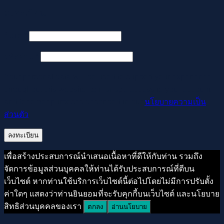
ลงทะเบียน
ต้องการ
อีเมล
*
ต้องการ
รหัสผ่าน
*
Your personal data will be used to support your experience
throughout this website, to manage access to your account,
and for other purposes described in our
นโยบายความเป็น
ส่วนตัว
.
ลงทะเบียน
เพื่อสร้างประสบการณ์นำเสนอเนื้อหาที่ดีให้กับท่าน รวมถึง
จัดการข้อมูลส่วนบุคคลให้ท่านได้รับประสบการณ์ที่ดีบน
เว็บไซต์ หากท่านใช้บริการเว็บไซต์นี้ต่อไปโดยไม่มีการปรับตั้ง
ค่าใดๆ แสดงว่าท่านยินยอมที่จะรับคุกกี้บนเว็บไซต์ และนโยบาย
สิทธิส่วนบุคคลของเรา
ตกลง
อ่านนโยบาย