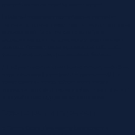
доступными только на гамма казино зеркало.
Гамма сайт предлагает разнообразные программы
лояльности, включая приветственные бонусы для новых
пользователей. На gamma casino вы найдете
эксклюзивные акции, которые помогут увеличить ваш
выигрыш. Посетите гамма официальный сайт, чтобы
узнать о всех текущих предложениях и бонусах.
Не забудьте проверить гама казино зеркало, чтобы быть
в курсе всех акций и специальных предложений. На
гамма казино вы всегда найдете что-то новое и
интересное для себя. Присоединяйтесь к gamma казино
и получайте максимум удовольствия от игры!
Безопасность и надежность
В Gamma Casino (Гама Казино) безопасность и