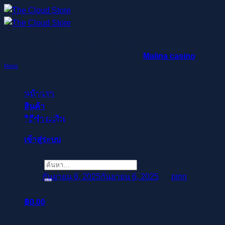
ข้าม
ไป
ยัง
Regisztrálj pillanatok alatt, élvezd a gyors
เนื้อหา
befizetéseket és kifizetéseket –
Malina casino
az élő
News
osztók és slotok izgalmával vár, hogy a szerencse rád
mosolyogjon!
Kasyno online na prawdziwe
หน้าแรก
สินค้า
pienidze gdzie gra
วิธีชำระเงิน
เข้าสู่ระบบ
legalnie.406
ค้นหา:
Posted on
กันยายน 6, 2025
กันยายน 6, 2025
by
pinn
฿
0.00
ตะกร้าสินค้า