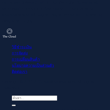
zaczynasz doświadczać problemów z gry, nie wahaj się
skorzystać z pomocy profesjonalnych poradników lub
terapeutów specjalizujących się w problemach zazwyczaj
związanych z grą.
วิธีชำระเงิน
การจัดส่ง
การเปลี่ยนสินค้า
นโยบายความเป็นส่วนตัว
ติดต่อเรา
Copyright © 2021-2022 readthecloud.store All Rights
Reserved.
ค้นหา: