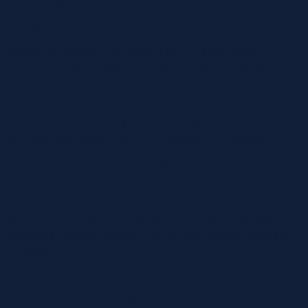
platform, które oferują bezpieczne i łatwe metody płatności,
takie jak kartki kredytowe lub przelewy bankowe.
Ważne jest również, aby zrozumieć, jak działa system
nagród i promocji w kasynach online. Niech to nie stanie się
przeszkodą w rozumieniu, jak korzystnie korzystać z tych
ofert. Pamiętaj, że niektóre bonusy mogą mieć określone
warunki, takie jak wymagane stawki wypłaty, które muszą
być spełnione przed uzyskaniem dostępu do nagrody.
W przypadku gier kasynowych, takich jak automaty, warto
zrozumieć, jak działają i jakie są szanse na wygraną. Nie
należy liczyć na szybkie zyski, ale zamiast tego, powinno
być traktowane jako forma rozrywki. Gdy wybierasz gry
kasynowe, zawsze sprawdź, czy są one legalne i dostępne
w Polsce.
Wreszcie, pamiętaj, że grę w kasyno online powinno
traktować jako formę rozrywki, a nie źródło dochodu. Jeśli