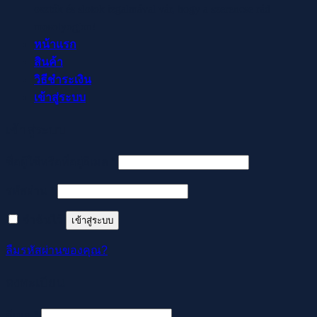
osztók és slotok izgalmával vár, hogy a szerencse rád
mosolyogjon!
หน้าแรก
สินค้า
วิธีชำระเงิน
เข้าสู่ระบบ
เข้าสู่ระบบ
ต้องการ
ชื่อผู้ใช้หรือที่อยู่อีเมล
*
ต้องการ
รหัสผ่าน
*
จำฉันไว้
เข้าสู่ระบบ
ลืมรหัสผ่านของคุณ?
ลงทะเบียน
ต้องการ
อีเมล
*