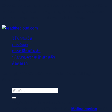
experience. Staying aware about the newest advancements
and adopting responsible gaming will ensure a secure and
satisfying experience in this dynamic landscape.
วิธีชำระเงิน
การจัดส่ง
การเปลี่ยนสินค้า
นโยบายความเป็นส่วนตัว
ติดต่อเรา
Copyright © 2021-2022 readthecloud.store All Rights
Reserved.
ค้นหา:
Regisztrálj pillanatok alatt, élvezd a gyors
befizetéseket és kifizetéseket –
Malina casino
az élő