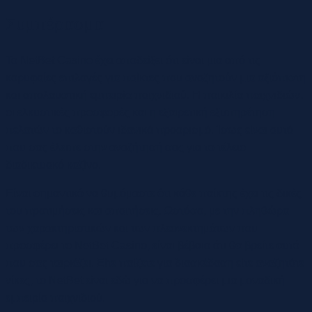
Συμπέρασμα
Το NetBet Casino έχει αποδείξει ότι είναι μια από τις
κορυφαίες επιλογές για παίκτες που αναζητούν μια αξιόπιστη
και απολαυστική εμπειρία παιχνιδιού. Η ποικιλία παιχνιδιών,
οι ελκυστικές προσφορές και η εξαιρετική εξυπηρέτηση
πελατών το καθιστούν ιδανικό προορισμό. Ίσως είναι αυτό
που σας έλειπε στην αναζήτησή σας για το τέλειο
διαδικτυακό καζίνο.
Είναι σημαντικό να θυμόμαστε ότι κάθε παίκτης έχει τις δικές
του προτιμήσεις και απαιτήσεις. Ωστόσο, με την πληθώρα
των χαρακτηριστικών και των πλεονεκτημάτων που
προσφέρει το NetBet Casino, είναι βέβαιο ότι θα βρείτε αυτό
που σας ταιριάζει. Είτε παίζετε για διασκέδαση είτε αναζητάτε
νίκες, το NetBet είναι εδώ για να προσφέρει μια μοναδική
εμπειρία παιχνιδιού.