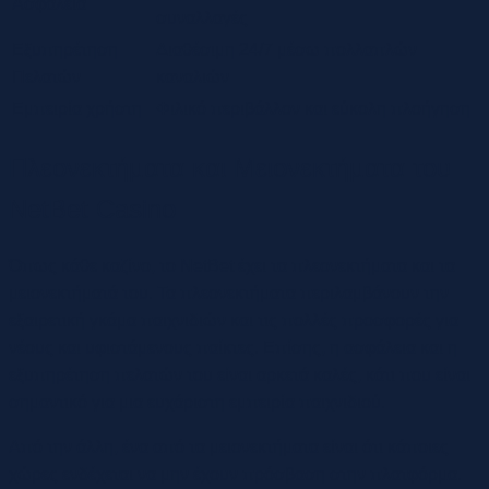
Ασφάλεια
συναλλαγές
Εξυπηρέτηση
Διαθέσιμη 24/7 μέσω πολλαπλών
Πελατών
καναλιών
Εμπειρία χρήστη
Φιλικό περιβάλλον και εύκολη πλοήγηση
Πλεονεκτήματα και Μειονεκτήματα του
NetBet Casino
Όπως κάθε καζίνο, το NetBet έχει τα πλεονεκτήματα και τα
μειονεκτήματά του. Τα πλεονεκτήματα περιλαμβάνουν την
εξαιρετική γκάμα παιχνιδιών και τις πολλές προσφορές για
νέους και υφιστάμενους παίκτες. Επίσης, η ασφάλεια και η
εξυπηρέτηση πελατών του είναι αρκετά καλές, κάτι που είναι
σημαντικό για μια ευχάριστη εμπειρία παιχνιδιού.
Από την άλλη, ένα από τα μειονεκτήματα είναι ότι κάποιες
χώρες ενδέχεται να μην έχουν πρόσβαση στην πλατφόρμα.