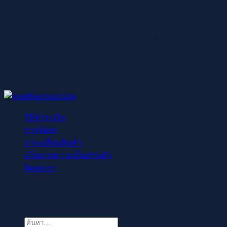
Πώς μπορώ να κλείσω τον λογαριασμό μου;
Για να κλείσετε τον λογαριασμό σας, θα πρέπει να
επικοινωνήσετε με την υποστήριξη πελατών μέσω email ή
ζωντανής συνομιλίας και να ζητήσετε την απενεργοποίηση
του λογαριασμού σας.
วิธีชำระเงิน
การจัดส่ง
การเปลี่ยนสินค้า
นโยบายความเป็นส่วนตัว
ติดต่อเรา
Copyright © 2021-2022 readthecloud.store All Rights
Reserved.
ค้นหา: