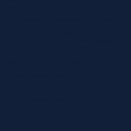
ισχυρή γκάμα σε αυτούς τους τομείς είναι ζωτικής σημασίας.
Επιπλέον, ελέγξτε το επίπεδο ασφάλειας και τους χρόνους
ανάληψης. Μια καλή επιλογή καζίνο προσφέρει ασφαλείς
συναλλαγές και γρήγορες αναλήψεις. Αξιολογγήστε τις
κριτικές των χρηστών και εμπιστευθείτε τις συστάσεις άλλων
παικτών για μια πιο ενημερωμένη επιλογή.
Βασικά Σημεία για Επιλογή Καζίνο
1. Ελέγξτε την άδεια λειτουργίας του καζίνο.
2. Διασφαλίστε ότι υπάρχουν υπεύθυνες επιλογές τζόγου.
3. Δείτε αν οι προσφορές είναι ανταγωνιστικές.
Διαδικασία Εγγραφής στο NetBet
Casino