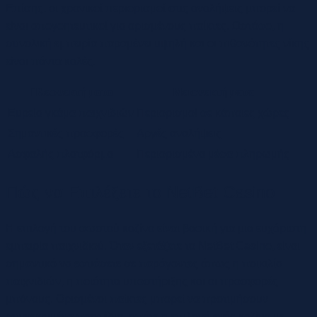
Επίσης, οι χρονικοί περιορισμοί στις αναλήψεις μπορεί να
είναι απογοητευτικοί για ορισμένους παίκτες. Ωστόσο, η
συνολική εμπειρία παραμένει υψηλή και οι πιθανότητες νίκης
είναι πάντα καλές.
Πλεονεκτήματα
Μειονεκτήματα
Ευρεία γκάμα παιχνιδιών
Περιορισμοί σε κάποιες χώρες
Σημαντικές προσφορές
Αργές αναλήψεις
Ασφαλής πλατφόρμα
Περιορισμένα μέσα πληρωμής
Πώς να Επιλέξετε το NetBet Casino
Η επιλογή του σωστού καζίνο είναι βασική για μια ευχάριστη
εμπειρία παιχνιδιού. Όταν εξετάζετε το NetBet Casino, είναι
σημαντικό να εστιάσετε σε παράγοντες όπως η ποικιλία
παιχνιδιών, η ποιότητα υποστήριξης και οι προσφορές
μπόνους. Ορισμένοι παίκτες μπορεί να προτιμήσουν
συγκεκριμένα παιχνίδια, οπότε η επιλογή ενός καζίνο με