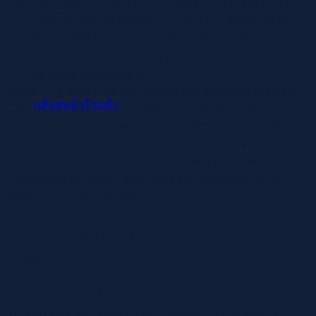
Καλωσορίσατε στον κόσμο του NetBet Casino, ένα από τα
πιο συναρπαστικά και καινοτόμα καζίνο στο διαδίκτυο. Με
μια εντυπωσιακή συλλογή παιχνιδιών, ελκυστικές
προσφορές και μια εξαιρετική εμπειρία χρήστη, το NetBet έχει
κερδίσει την εμπιστοσύνη χιλιάδων παικτών σε όλο τον
ไม่มีสินค้าในตะกร้า
κόσμο. Είτε είστε έμπειρος παίκτης είτε αρχάριος, το NetBet
กลับสู่หน้าร้านค้า
Casino προσφέρει κάτι για όλους, με παιχνίδια που
κυμαίνονται από κλασικές κουλοχέρηδες έως επιτραπέζια
παιχνίδια και περισσότερα. Με εστίαση στην ασφάλεια και την
εξυπηρέτηση πελατών, το NetBet Casino είναι ο ιδανικός
προορισμός για όσους αναζητούν μια διασκεδαστική και
ασφαλή εμπειρία παιχνιδιού.
Βασικά Χαρακτηριστικά του NetBet
Casino
Το NetBet Casino διαθέτει πολλά βασικά χαρακτηριστικά που
το καθιστούν ελκυστικό για τους παίκτες. Η πλατφόρμα