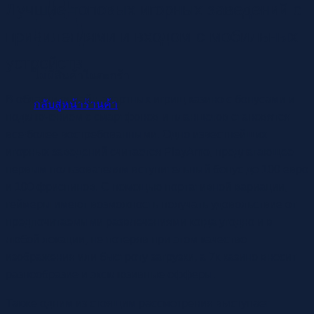
Лучшие топовых игорных заведений с
привилегиями и входом с мобильных
устройств
ไม่มีสินค้าในตะกร้า
В области онлайн-азартных игрищ казино с бонусами и
กลับสู่หน้าร้านค้า
подключением с смартфонов и планшетов становятся
все более востребованными. Одно известнейших
игорных заведений считается PlayAmo, предлагающее
первым пользователям вступительный бонус до 100 евро
и 100 фриспинов. С помощью портативной вариации,
геймеры имеют возможность получать удовольствие от
предпочитаемыми развлечениями когда угодно и в
любой локации, не потеряв при этом качество
изображения или быстроту загрузки, а 7к казино вносит
разнообразие и эксклюзивные офферы.
Также одним из стоящим рассмотрения выступает