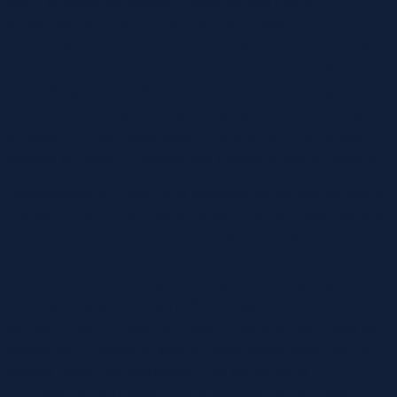
шанс игрокам попробовать везение без нужды
инвестировать личные деньги. Часто такие
вознаграждения предлагаются свежим пользователям
при входе, что позволяет им изучить платформой и
попробовать многообразные развлечения. Следует
подчеркнуть, что множество безвкладных плюшек идут с
определёнными правилами прокрутки, которые игрок
должен исполнить, прежде чем сможет вывести добычу.
Безвозмездные спины, или безвозмездные крутки, часто
предоставляются в рамках акционных предложений или
в качестве вступительного подарка. Эти сайты
предоставляют опцию бесплатно вертеть цилиндры в
слотовых машинах и зарабатывать настоящие деньги.
При таком фриспины могут быть ограничены
конкретными слотами либо иметь предельную ставку за
вращение. Отдельные казино также дарят фриспины в
рамках лояльной программы для регулярных
пользователей. Необходимо вдумчиво рассматривать