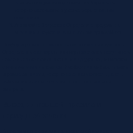
разные поощрения и условия, подбирайте те,
которые максимально удовлетворяют вашим
ожиданиям.
Управляйте бюджетом: Определите пределы на
внесения и неукоснительно их придерживайтесь.
Подбор игровых автоматов также влияет важную роль.
Определенные аппараты или игры за столом могут иметь
более высокие ставки, что не всегда удобно для игроков
с минимальным депозитом. Необходимо выбирать такие
игровые автоматы, которые дают возможность делать
небольшие взносы, сохраняя при этом шансы на
выигрыш.
Вывод выигрышей: правила и
периоды обработки
Ключевым аспектом для пользователей является