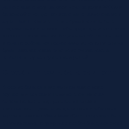
данного казино могут запросить счет за услуги ЖКХ или
банковский отчет, где прописано ваше наименование и
адрес. Важно помнить, что все бумаги должны быть
современными и четкими, чтобы предотвратить отсрочек
в процессе верификации. В отдельных обстоятельствах
иногда потребоваться предоставление дополнительных
бумаг, таких как доказательство источника дохода,
особенно в случае крупных выигрышей.
Способы депозита баланса и пределы
Внесение баланса в виртуальном казино может
осуществляться различными методов, включая
банковские карты, виртуальные кошельки и
криптоактивы. Применение кредитовых и дебетовых
карточек, таких как Visa и MasterCard, продолжает быть
одним из самых популярных способов благодаря своей