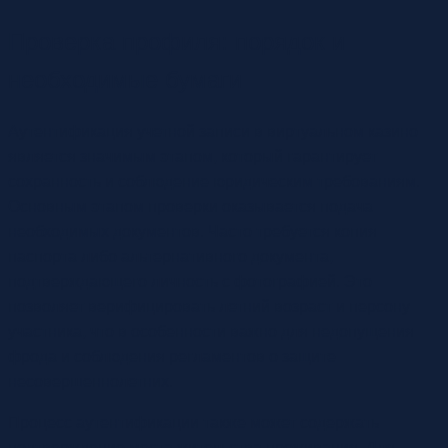
Проверка профиля: порядок и
необходимые бумаги
Аутентификация учетной записи в виртуальном казино
является значимым этапом, который гарантирует
сохранность и соблюдение юридическим требованиям.
Основным этапом проверки оказывается подача
необходимых документов. Часто требуется копия
паспорта либо альтернативного документа,
подтверждающего личность с фотографией. Это
позволяет верифицировать летний возраст и персону
участника, что в особенности важно для недопущения
фрода и соблюдения регламентов о защите
несовершеннолетних.
Процесс аутентификации также может содержать
подтверждение места жительства проживания. Для