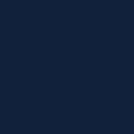
онлайн-платформы, сталкивается с сложностью запретов
на землях некоторых стран. Для решения данной задачи
пользователи интенсивно используют дублирующие
адреса — запасные адреса сайта, что помогают обойти
барьеры. Альтернативный сайт казино 7к казино
выступает как точную копию главного сайта, гарантируя
клиентам доступ ко всем функциям и возможностям
платформы.
Чтобы применить зеркалом, необходимо набрать в
поисковик браузера актуальный URL зеркала казино. Тем
не менее необходимо осознавать про осторожности:
всегда проверяйте подлинность источника сведений,
дабы избежать мошеннических сайтов. Достоверные
альтернативы выкладываются на подлинных аккаунтах
казино в соцсетях или через оповещения.
Постоянное апгрейд альтернативных ссылок — основной
элемент для сохранения возможности входа к