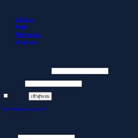
osztók és slotok izgalmával vár, hogy a szerencse rád
mosolyogjon!
หน้าแรก
สินค้า
วิธีชำระเงิน
เข้าสู่ระบบ
เข้าสู่ระบบ
ต้องการ
ชื่อผู้ใช้หรือที่อยู่อีเมล
*
ต้องการ
รหัสผ่าน
*
จำฉันไว้
เข้าสู่ระบบ
ลืมรหัสผ่านของคุณ?
ลงทะเบียน
ต้องการ
อีเมล
*