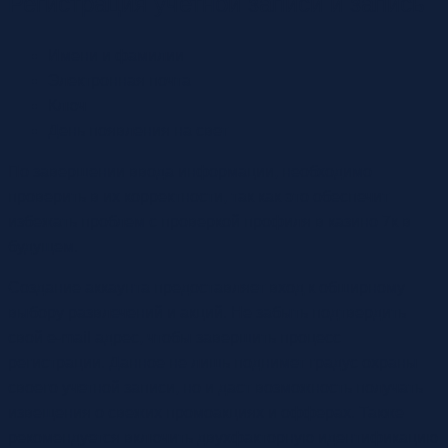
Регистрация учетной записи и запись
Имени и фамилии
Электронная почта
Ключ
День появления на свет
По завершении ввода информации, необходимо
проверить в их корректности, так как это обеспечит
избежать проблем с проверкой профиля в казино 7к в
будущем.
Создание аккаунта предоставляет вход к обширному
выбору развлечений и акций. Не забыть подтвердить
свой e-mail адрес, чтобы завершить процесс
регистрации. Данное не лишь поднимет градус охраны
своего учетной записи, но и даст возможность получать
извещения о свежих промоакциях и офферах. Также
рекомендуется включить двухфакторную идентификацию