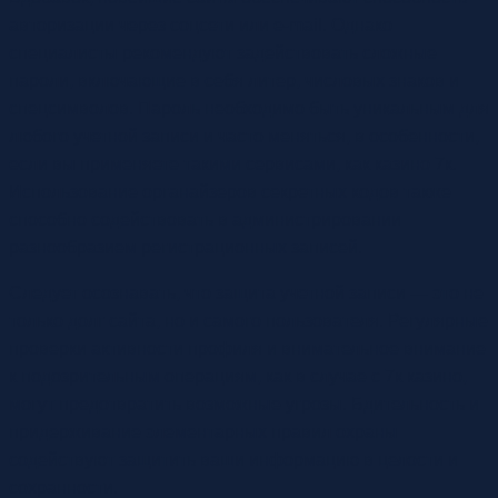
авторизации через соцсети или e-mail. Однако
специалисты рекомендуют задействовать сложные
пароли, включающие в себя литер, числовых знаков и
спецсимволов. Пароль необходимо быть уникальным для
любого учетной записи и часто меняться, в особенности,
если вы применяете такими сервисами, как казино 7к.
Использование органайзеров секретных кодов также
способно содействовать в администрировании
разнообразием регистрационных записей.
Следует осознавать, что защита учетной записи — это не
только долг сайта, но и самого пользователя. Регулярные
проверки активности профиля и внимательное внимание
к подозрительным операциям, как в случае с 7к казино,
могут предотвратить возможные угрозы. Бдительность и
придерживание элементарных правил охраны
содействуют защитить ваши информацию в целости и
сохранности.