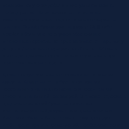
механизм получения добычи в виртуальном казино.
Период рассмотрения заявки на снятие может
изменяться в учитывая предпочтительного варианта
платежа. Онлайн бумажники, например, Skrill либо
Neteller, в большинстве случаев обеспечивают
мгновенные переводы, которые занимают от пары минут
до суток. Денежные операции способны потребовать
вплоть до 5 деловых суток, что важно учитывать при
подготовке вывода средств.
Кроме, следует учитывать о нормах идентификации
аккаунта. Казино часто требуют верификации
персональных данных пользователя перед тем как
совершить начальной транзакцией. Это может содержать
предъявление копий бумаг, например, как
идентификационный документ или права водителя.
Участники обязаны быть готовы к этому процедуре,
чтобы предотвратить промедлений. Необходимо: если