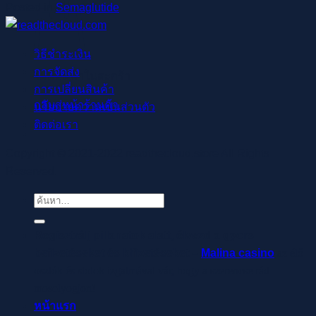
Posted in
Semaglutide
วิธีชำระเงิน
การจัดส่ง
ไม่มีสินค้าในตะกร้า
การเปลี่ยนสินค้า
กลับสู่หน้าร้านค้า
นโยบายความเป็นส่วนตัว
ติดต่อเรา
Copyright © 2021-2022 readthecloud.store All Rights
Reserved.
ค้นหา:
Regisztrálj pillanatok alatt, élvezd a gyors
befizetéseket és kifizetéseket –
Malina casino
az élő
osztók és slotok izgalmával vár, hogy a szerencse rád
mosolyogjon!
หน้าแรก