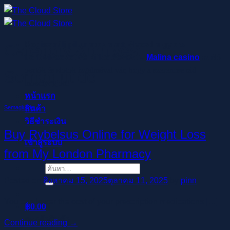
ข้าม
ไป
ยัง
Regisztrálj pillanatok alatt, élvezd a gyors
Category Archives:
เนื้อหา
befizetéseket és kifizetéseket –
Malina casino
az élő
osztók és slotok izgalmával vár, hogy a szerencse rád
Semaglutide
mosolyogjon!
หน้าแรก
สินค้า
Semaglutide
วิธีชำระเงิน
Buy Rybelsus Online for Weight Loss
เข้าสู่ระบบ
from My London Pharmacy
ค้นหา:
Posted on
สิงหาคม 15, 2025
ตุลาคม 11, 2025
by
pinn
You can lower the cost of your prescription medications […]
฿
0.00
ตะกร้าสินค้า
Continue reading
→