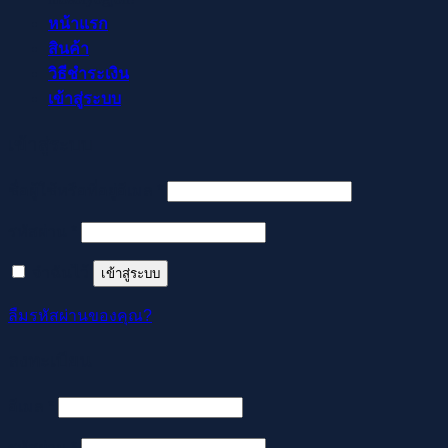
หน้าแรก
สินค้า
วิธีชำระเงิน
เข้าสู่ระบบ
เข้าสู่ระบบ
ต้องการ
ชื่อผู้ใช้หรือที่อยู่อีเมล
*
ต้องการ
รหัสผ่าน
*
จำฉันไว้
เข้าสู่ระบบ
ลืมรหัสผ่านของคุณ?
ลงทะเบียน
ต้องการ
อีเมล
*
ต้องการ
รหัสผ่าน
*