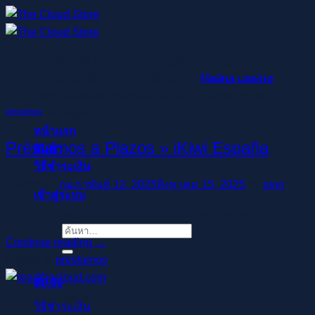
ข้าม
ไป
ยัง
Regisztrálj pillanatok alatt, élvezd a gyors
Category Archives:
prestamos
เนื้อหา
befizetéseket és kifizetéseket –
Malina casino
az élő
osztók és slotok izgalmával vár, hogy a szerencse rád
prestamos
mosolyogjon!
หน้าแรก
Préstamos a Plazos » iKiwi España
สินค้า
วิธีชำระเงิน
Posted on
กุมภาพันธ์ 12, 2025
สิงหาคม 15, 2025
by
pinn
เข้าสู่ระบบ
Content Riesgos a la hora de solicitar préstamos sin in […]
ค้นหา:
Continue reading
→
Posted in
prestamos
฿
0.00
ตะกร้าสินค้า
วิธีชำระเงิน