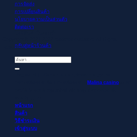
การจัดส่ง
การเปลี่ยนสินค้า
นโยบายความเป็นส่วนตัว
ติดต่อเรา
ไม่มีสินค้าในตะกร้า
Copyright © 2021-2022 readthecloud.store All Rights
กลับสู่หน้าร้านค้า
Reserved.
ค้นหา:
Regisztrálj pillanatok alatt, élvezd a gyors
befizetéseket és kifizetéseket –
Malina casino
az élő
osztók és slotok izgalmával vár, hogy a szerencse rád
mosolyogjon!
หน้าแรก
สินค้า
วิธีชำระเงิน
เข้าสู่ระบบ