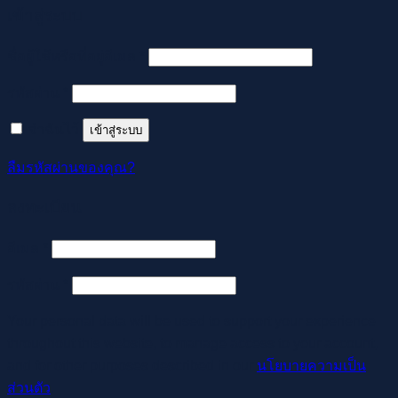
เข้าสู่ระบบ
ต้องการ
ชื่อผู้ใช้หรือที่อยู่อีเมล
*
ต้องการ
รหัสผ่าน
*
จำฉันไว้
เข้าสู่ระบบ
ลืมรหัสผ่านของคุณ?
ลงทะเบียน
ต้องการ
อีเมล
*
ต้องการ
รหัสผ่าน
*
Your personal data will be used to support your experience
throughout this website, to manage access to your account,
and for other purposes described in our
นโยบายความเป็น
ส่วนตัว
.