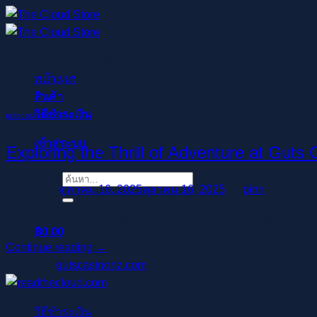
ข้าม
ไป
ยัง
Regisztrálj pillanatok alatt, élvezd a gyors befizetése
เนื้อหา
Category Archives:
gutscasin
หน้าแรก
สินค้า
วิธีชำระเงิน
gutscasinonz.com
เข้าสู่ระบบ
Exploring the Thrill of Adventure at Guts 
ค้นหา:
Posted on
ตุลาคม 16, 2025
ตุลาคม 16, 2025
by
pinn
Exploring the Thrill of Adventure at Guts Casino Table […]
฿
0.00
Continue reading
→
ตะกร้าสินค้า
Posted in
gutscasinonz.com
วิธีชำระเงิน