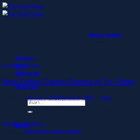
ข้าม
ไป
ยัง
Regisztrálj pillanatok alatt, élvezd a gyors
Category Archives:
best
เนื้อหา
befizetéseket és kifizetéseket –
Malina casino
az élő
osztók és slotok izgalmával vár, hogy a szerencse rád
online casino games
mosolyogjon!
หน้าแรก
สินค้า
best online casino games
วิธีชำระเงิน
Best Online Casino Games to Try Today
เข้าสู่ระบบ
Posted on
ตุลาคม 7, 2025
ตุลาคม 8, 2025
by
pinn
ค้นหา:
In the digital era, online casino games have captured t […]
Continue reading
→
฿
0.00
Posted in
best online casino games
ตะกร้าสินค้า