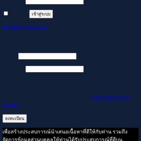
ต้องการ
รหัสผ่าน
*
จำฉันไว้
เข้าสู่ระบบ
ลืมรหัสผ่านของคุณ?
ลงทะเบียน
ต้องการ
อีเมล
*
ต้องการ
รหัสผ่าน
*
Your personal data will be used to support your experience
throughout this website, to manage access to your account,
and for other purposes described in our
นโยบายความเป็น
ส่วนตัว
.
ลงทะเบียน
เพื่อสร้างประสบการณ์นำเสนอเนื้อหาที่ดีให้กับท่าน รวมถึง
จัดการข้อมูลส่วนบุคคลให้ท่านได้รับประสบการณ์ที่ดีบน