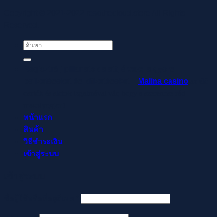
Copyright © 2021-2022 readthecloud.store All Rights
Reserved.
ค้นหา:
Regisztrálj pillanatok alatt, élvezd a gyors
befizetéseket és kifizetéseket –
Malina casino
az élő
osztók és slotok izgalmával vár, hogy a szerencse rád
mosolyogjon!
หน้าแรก
สินค้า
วิธีชำระเงิน
เข้าสู่ระบบ
เข้าสู่ระบบ
ต้องการ
ชื่อผู้ใช้หรือที่อยู่อีเมล
*