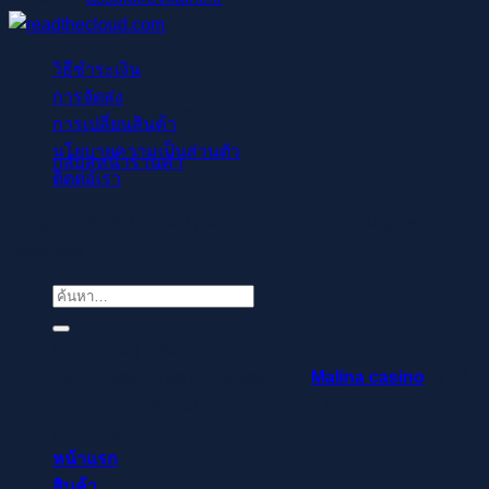
วิธีชำระเงิน
การจัดส่ง
ไม่มีสินค้าในตะกร้า
การเปลี่ยนสินค้า
นโยบายความเป็นส่วนตัว
กลับสู่หน้าร้านค้า
ติดต่อเรา
Copyright © 2021-2022 readthecloud.store All Rights
Reserved.
ค้นหา:
Regisztrálj pillanatok alatt, élvezd a gyors
befizetéseket és kifizetéseket –
Malina casino
az élő
osztók és slotok izgalmával vár, hogy a szerencse rád
mosolyogjon!
หน้าแรก
สินค้า