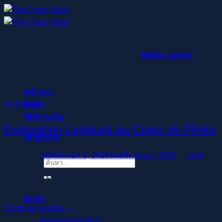
ข้าม
ไป
ยัง
Regisztrálj pillanatok alatt, élvezd a gyors
Category Archives:
เนื้อหา
befizetéseket és kifizetéseket –
Malina casino
az élő
osztók és slotok izgalmával vár, hogy a szerencse rád
assoloirevilaine.fr
mosolyogjon!
หน้าแรก
สินค้า
assoloirevilaine.fr
วิธีชำระเงิน
Exploration Ludiques au Coeur de Plinko
เข้าสู่ระบบ
Posted on
พฤศจิกายน 2, 2025
พฤศจิกายน 2, 2025
by
pinn
ค้นหา:
Exploration Ludiques au Coeur de Plinko Table des matiè
[…]
฿
0.00
Continue reading
→
ตะกร้าสินค้า
Posted in
assoloirevilaine.fr