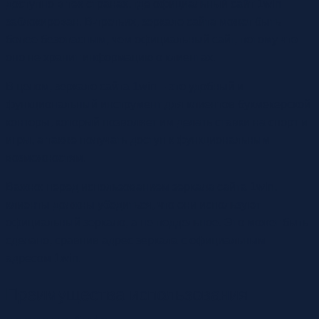
доступно в тех странах, где официальный сайт 1win
заблокирован. В-третьих, зеркало сайта может быть
более безопасным, чем официальный сайт, потому что
оно не хранит информацию о клиентах.
В целом, зеркало сайта 1win – это удобный и
функциональный инструмент для клиентов букмекерской
конторы, который позволяет им делать ставки на спорт и
игры, а также получать доступ к функциональным
возможностям.
Важно: перед использованием зеркала сайта 1win,
клиенты должны убедиться, что они используют
официальный зеркало, а не поддельное. Это может быть
сделано, сравнив адрес зеркала с официальным
адресом 1win.
Преимущества использования