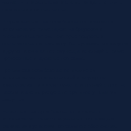
являются официальными, иначе вы рискуете потерять
свои деньги и личные данные.
Вторым важным фактором безопасности является
использование только надежных браузеров и
операционных систем. Некоторые браузеры и
операционные системы могут быть уязвимы для вирусов
и других типов атак, поэтому всегда используйте только
проверенные и надежные программы.
Третьим фактором безопасности является
использование сложных паролей и регулярное
изменение их. Ни в коем случае не используйте простые
пароли, иначе вы рискуете потерять доступ к вашим
аккаунтам.
Четвертым фактором безопасности является
использование только официальных программ для
скачивания и установки программного обеспечения.