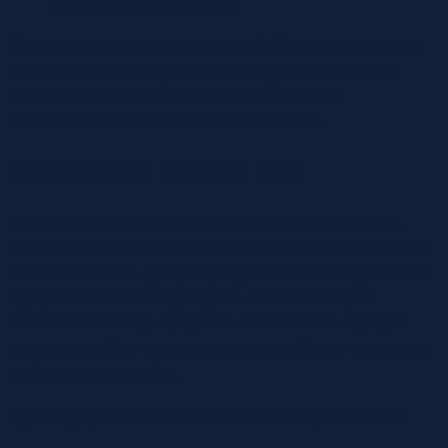
время и из любого места.
В целом, использование зеркала 1win имеет несколько
преимуществ, которые могут помочь пользователям
иметь более удобный и безопасный доступ к
функциональным возможностям конторы.
Как работает зеркало 1win
Зеркало 1win работает на основе технологии зеркал,
которая позволяет создавать точные копии веб-страниц,
чтобы обеспечить доступ к ресурсам конторы, даже если
официальный сайт недоступен. Это означает, что
пользователи могут продолжать использовать услуги
конторы, не обращая внимания на проблемы с доступом
к официальному сайту.
Преимущества использования зеркала 1win