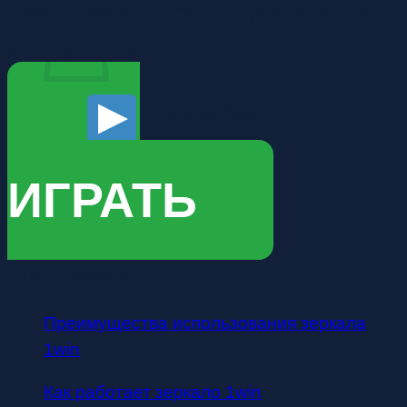
1win — зеркало сайта букмекерской
конторы 1вин
ไม่มีสินค้าในตะกร้า
กลับสู่หน้าร้านค้า
ИГРАТЬ
Содержимое
Преимущества использования зеркала
1win
Как работает зеркало 1win