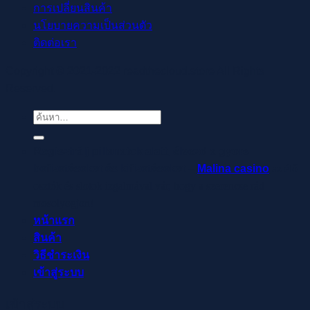
การเปลี่ยนสินค้า
นโยบายความเป็นส่วนตัว
ติดต่อเรา
Copyright © 2021-2022 readthecloud.store All Rights
Reserved.
ค้นหา:
Regisztrálj pillanatok alatt, élvezd a gyors
befizetéseket és kifizetéseket –
Malina casino
az élő
osztók és slotok izgalmával vár, hogy a szerencse rád
mosolyogjon!
หน้าแรก
สินค้า
วิธีชำระเงิน
เข้าสู่ระบบ
เข้าสู่ระบบ