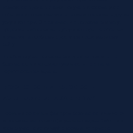
возможность делать ставки, получать информацию о
событиях и соревнованиях, а также использовать другие
услуги конторы. Это означает, что пользователи могут
продолжать использовать услуги конторы, не обращая
внимания на проблемы с доступом к официальному
сайту.
В любом случае, пользователи должны помнить, что
безопасность и конфиденциальность – это наша
первоочередная задача.
Безопасность и надежность
использования зеркала 1win
Первым и основным фактором безопасности является
использование только официальных зеркал 1win. Ни в
коем случае не используйте зеркала, которые не