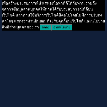
เพื่อสร้างประสบการณ์นำเสนอเนื้อหาที่ดีให้กับท่าน รวมถึง
จัดการข้อมูลส่วนบุคคลให้ท่านได้รับประสบการณ์ที่ดีบน
เว็บไซต์ หากท่านใช้บริการเว็บไซต์นี้ต่อไปโดยไม่มีการปรับตั้ง
ค่าใดๆ แสดงว่าท่านยินยอมที่จะรับคุกกี้บนเว็บไซต์ และนโยบาย
สิทธิส่วนบุคคลของเรา
ตกลง
อ่านนโยบาย