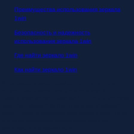
Преимущества использования зеркала
1win
Безопасность и надежность
использования зеркала 1win
Где найти зеркало 1win
Как найти зеркало 1win
В современном мире ставки на спорт и игры стали
популярным развлечением для многих людей.
Букмекерские конторы, такие как 1win, предлагают своим
клиентам широкий спектр услуг, включая возможность
делать ставки на различные виды спорта и игры. В этой
статье мы рассмотрим зеркало сайта 1win и его
функциональные возможности.