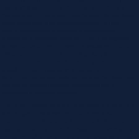
cuando se tenga una receta médica válida. Sin embargo,
hay que tener en cuenta que el uso recreativo de esteroides
sigue siendo ilegal y se castiga severamente. En este
artículo analizaremos la legalidad de los esteroides
anabólicos en diferentes partes del mundo. Los esteroides
anabólicos son una forma sintética de testosterona que se
utiliza para mejorar el rendimiento deportivo y favorecer el
crecimiento muscular. Los médicos recetan esteroides
anabólicos legales para las personas que tienen
deficiencias hormonales, particularmente los hombres cuyos
cuerpos no producen suficiente testosterona para el
crecimiento y desarrollo normales.
Común en el sentido de que no es necesario que se de en el
autor ninguna característica especial, puede serlo
cualquiera. Es un debate abierto, por la razón de que su
legalización haría que el uso de drogas fuera más seguro y
con las compañías farmacéuticas detrás, productos de más