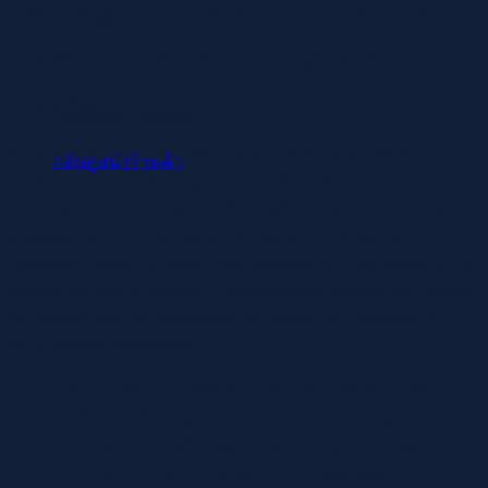
¿es Legal El Consumo De Esteroides En
España? Descubre La Regulación
Vigente
ไม่มีสินค้าในตะกร้า
Y es que, no se puede poner solución en dos meses a un
กลับสู่หน้าร้านค้า
problema que se viene generando durante toda la época
invernal o incluso durante todo el año. Lo anterior lleva a la
desesperación a muchas personas, que intentan por
cualquier medio conseguir sus objetivos lo más rápidamente
posible de cara al verano. Los esteroides legales en España
se pueden adquirir fácilmente en farmacias o tiendas de
suplementos deportivos.
Común porque puede ser autor del mismo cualquier
persona y de peligro porque lo que se persigue es una
concreta actividad dopante que ponga en peligro
concreto la vida o la salud de un deportista.