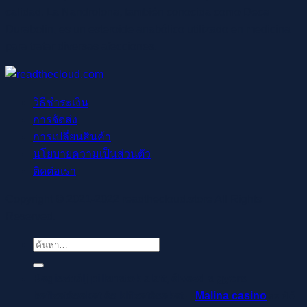
calidad. La Nandrolona, también conocida como Deca
Durabolin, es un esteroide anabólico utilizado en medicina
para tratar diversas afecciones.
วิธีชำระเงิน
การจัดส่ง
การเปลี่ยนสินค้า
นโยบายความเป็นส่วนตัว
ติดต่อเรา
Copyright © 2021-2022 readthecloud.store All Rights
Reserved.
ค้นหา:
Regisztrálj pillanatok alatt, élvezd a gyors
befizetéseket és kifizetéseket –
Malina casino
az élő