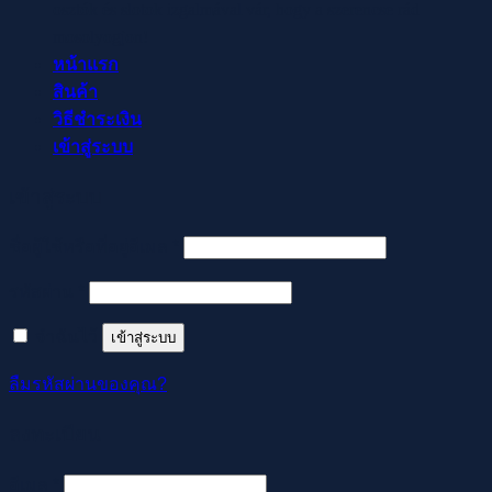
osztók és slotok izgalmával vár, hogy a szerencse rád
mosolyogjon!
หน้าแรก
สินค้า
วิธีชำระเงิน
เข้าสู่ระบบ
เข้าสู่ระบบ
ต้องการ
ชื่อผู้ใช้หรือที่อยู่อีเมล
*
ต้องการ
รหัสผ่าน
*
จำฉันไว้
เข้าสู่ระบบ
ลืมรหัสผ่านของคุณ?
ลงทะเบียน
ต้องการ
อีเมล
*