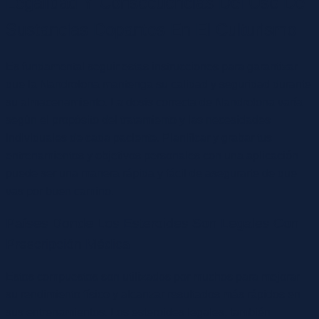
Legalidad Y Consecuencias Del Uso De
Sustancias Dopantes En El Culturismo
Es fundamental seguir estas instrucciones para garantizar
que la Nandrolona mantenga su calidad y seguridad durante
su almacenamiento. La dosis correcta de Nandrolona varía
según el propósito del tratamiento y las necesidades
individuales de cada paciente. Planificar y grabar tus
entrenamientos y objetivos personales con una aplicación
puede ser una manera rápida y fácil de asegurarte de que
vas por buen camino.
Países Donde Los Esteroides Son Legales Con
Prescripción Médica
Estos compuestos son utilizados por muchos para mejorar
su rendimiento físico y alcanzar resultados más rápidos en
sus entrenamientos. Los esteroides legales, también