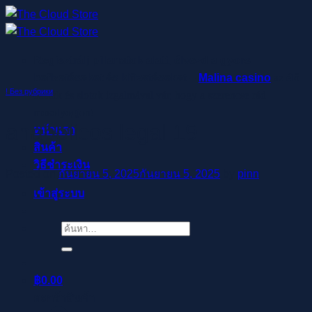
ข้าม
ไป
ยัง
Regisztrálj pillanatok alatt, élvezd a gyors
เนื้อหา
befizetéseket és kifizetéseket –
Malina casino
az élő
! Без рубрики
osztók és slotok izgalmával vár, hogy a szerencse rád
mosolyogjon!
anabolicos legal 19
หน้าแรก
สินค้า
วิธีชำระเงิน
Posted on
กันยายน 5, 2025
กันยายน 5, 2025
by
pinn
เข้าสู่ระบบ
ค้นหา:
฿
0.00
ตะกร้าสินค้า