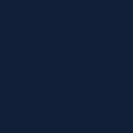
Recuerda siempre consultar con un experto antes de
iniciar cualquier nuevo régimen para garantizar tu
salud y bienestar.
Siempre es recomendable consultar a un profesional
de la salud antes de iniciar cualquier régimen de
suplementación o entrenamiento.
Si bien su uso está restringido y controlado, es importante
conocer las condiciones adecuadas de almacenamiento
para mantener su integridad y eficacia. La Administración de
Alimentos y Medicamentos de Estados Unidos (FDA, por sus
siglas en inglés) ha publicado numerosas advertencias a los
consumidores para que eviten la dimetilamilamina y sus
diversas formas en los suplementos de venta libre. Al igual
que con otros suplementos de venta libre, presta atención a
los ingredientes adicionales que puedan causar reacciones
alérgicas o efectos a largo plazo en tu salud.