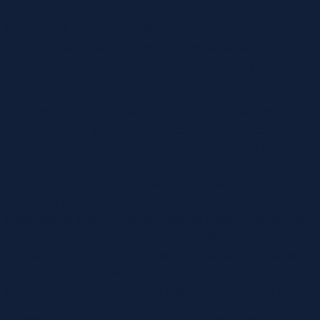
conocidos como suplementos preentrenamiento de múltiples
ingredientes (MIPS, en inglés), son suplementos de venta
libre (OTC, en inglés). Su función consiste en ayudar con la
modelación del cuerpo y mejorar el rendimiento y la
resistencia en los entrenamientos.
La cuestión de la legalidad del uso de anabolizantes en el
culturismo es un tema de debate constante en la comunidad
deportiva. En muchos países, el uso y la posesión de estas
sustancias están restringidos y pueden ser considerados
como un delito según la legislación vigente culturismo. Es
basic para los deportistas y culturistas informarse de las
leyes locales y nacionales que regulan estos productos para
evitar consecuencias legales. En el mundo del culturismo y
el rendimiento deportivo, los esteroides anabólicos han sido
ampliamente utilizados, a pesar de sus efectos secundarios
perjudiciales para la salud y su ilegalidad en muchos países.
En este país, se pueden adquirir legalmente siempre y