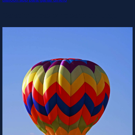
Características principales del juego