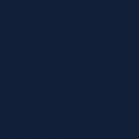
La volatilidad media que ofrece un justo balance entre
riesgo y recompensa.
Campañas promocionales en casinos mexicanos que
lo promocionan específicamente.
Respuesta a preguntas comunes sobre Balloon
¿Puedo jugar Balloon gratis? Sí, los casinos que lo ofrecen
disponen muchas veces de una demo gratuita para que
pruebes el juego sin apostar dinero real.
¿Qué tanto dinero puedo ganar? Las ganancias dependen
de la apuesta y la suerte en multiplicadores, pero con
premios altos que pueden alcanzar hasta 500 veces la
apuesta.
¿Es seguro jugar Balloon en línea? Siempre que el casino
sea confiable y tenga licencia, Balloon es seguro y justo,
pues SmartSoft está regulado.