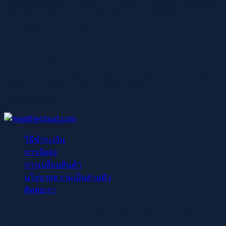
buenas opciones de ganar y un diseño moderno, Balloon de
SmartSoft puede ser una gran elección. Además, la
disponibilidad en casinos mexicanos facilita jugar con
moneda local y aprovechar bonos adaptados al mercado.
Te recomendamos probar la demo primero para conocer el
juego y luego apostar con responsabilidad. Recuerda que el
juego es azaroso y nunca debes apostar más de lo que
puedas perder.
วิธีชำระเงิน
การจัดส่ง
การเปลี่ยนสินค้า
นโยบายความเป็นส่วนตัว
ติดต่อเรา
Copyright © 2021-2022 readthecloud.store All Rights
Reserved.