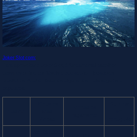
Joker Slot com:
Para aproveitar o Joker Slot‚ é fundamental escolher
cassinos online confiáveis e que aceitem jogadores
brasileiros. Abaixo‚ listamos alguns dos mais seguros e
populares:
Bônus de
Suporte
Formas de
Casino
Boas-
em
Pagamento
Vindas
Português
Até R$1.000
Boleto‚ Pix‚