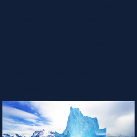
Por que os brasileiros adoram o Joker Slot?
Interface amigável: O jogo possui gráficos limpos e
intuitivos‚ facilitando a navegação mesmo para
iniciantes.
Simples de jogar: O Joker Slot tem regras acessíveis‚
ideal para quem prefere uma experiência sem
complicações.
Potenciais grandes ganhos: Com recursos de bônus‚ o
jogador tem oportunidade de multiplicar seus ganhos.
Onde Jogar Joker Slot no Brasil?