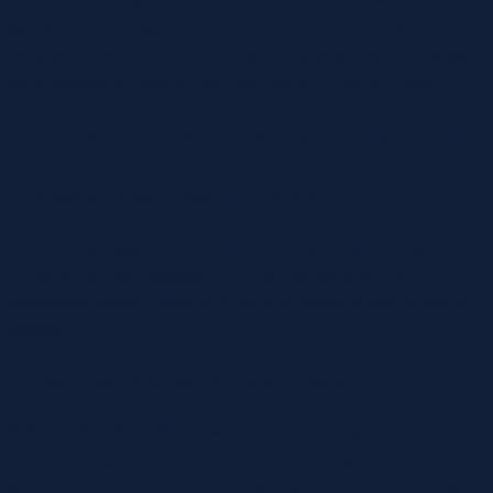
ajustáveis pelo jogador‚ o que permite tanto apostas baixas
para quem está começando quanto apostas mais elevadas
para jogadores experientes que buscam altos prêmios.
Perguntas Frequentes sobre Joker Slot
É possível jogar Joker Slot grátis?
Sim‚ muitos cassinos online oferecem a opção de jogar no
modo demo‚ sem apostar dinheiro real‚ para que os
jogadores possam experimentar e entender o jogo antes de
apostar.
O Joker Slot tem jackpot progressivo?
Não‚ o Joker Slot não conta com jackpot progressivo. No
entanto‚ ele possui multiplicadores e rodadas bônus que
aumentam consideravelmente as chances de prêmios altos.