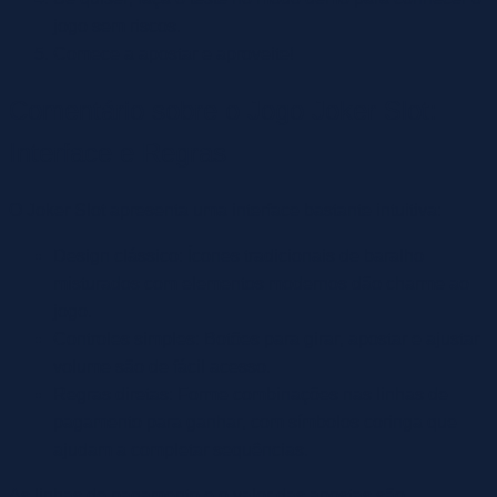
jogo sem riscos.
Comece a apostar e aproveite!
Comentário sobre o Jogo Joker Slot:
Interface e Regras
O Joker Slot apresenta uma interface bastante intuitiva:
Design clássico: Ícones tradicionais de baralho
misturados com elementos modernos dão charme ao
jogo.
Controles simples: Botões para girar‚ apostar e ajustar
volume são de fácil acesso.
Regras diretas: Forme combinações nas linhas de
pagamento para ganhar‚ com símbolos coringa que
ajudam a completar sequências.
As linhas de pagamento e o valor das apostas são