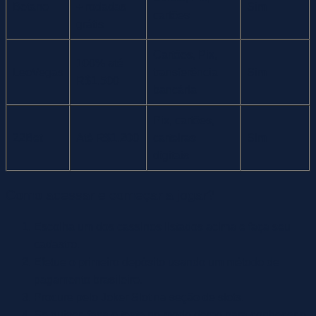
Betano
+ rodadas
Sim
cartões
grátis
Cartões‚ Pix‚
100% até
LeoVegas
transferência
Sim
R$1.500
bancária
Pix‚ cartões‚
22Bet
Até R$1.200
carteiras
Sim
digitais
Como acessar e começar a jogar?
Escolha um dos cassinos listados acima e faça seu
cadastro.
Efetue o primeiro depósito usando um método de
pagamento brasileiro.
Procure pelo Joker Slot na seção de slots.
Se quiser‚ faça o teste no modo demo para conhecer o