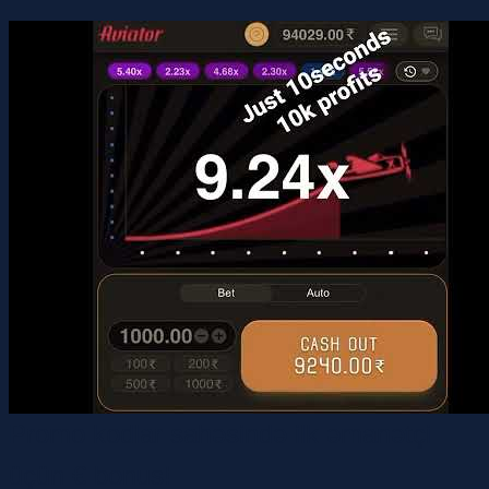
Promo kodlar sahəsində ilk əmanətçi
üçün € bonus!