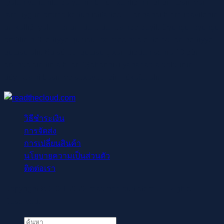
Qalan variantlarda yalnız bir üzrxahlığın mühüm təsiri var:
tam uyğun promo kodun istifadəsi. Hər hansı bir müqavilənin
unikallığı yalnız onun idarə dairəsində deyil. Oyunçu, oyunçu
profilinin "Hədiyyə qutusu" bölməsində əldə edilən hədiyyə
qutusu alır. Bu sürətli qutusu çıxarıldıqdan sonra 10 gün
ərzində sındırıla bilər. "Şəhərinizi yanacaqla doldurun"
düyməsini basın və səxavətli bir mükafat alın.
วิธีชำระเงิน
การจัดส่ง
การเปลี่ยนสินค้า
นโยบายความเป็นส่วนตัว
ติดต่อเรา
Copyright © 2021-2022 readthecloud.store All Rights
Reserved.
ค้นหา: