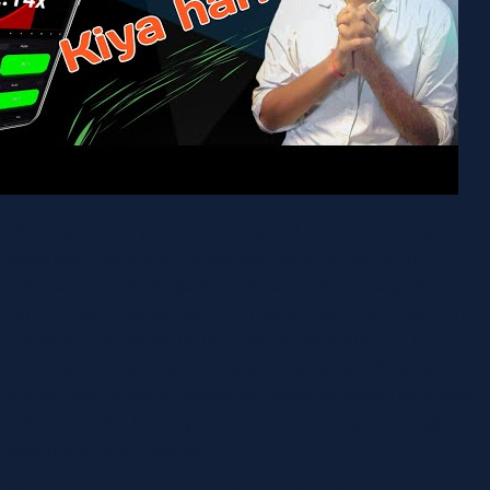
Bu, öz pulunuzu yatırmadan və ya pul itirmək riski olmadan
oynamaq imkanı verir. Depozitsiz bonus öz pulunuzu
yatırmadan kazinoda şansınızı sınamaq üçün əla şansdır.
Bununla belə, bonus təklifindən istifadə etməzdən əvvəl onu
almaq və mərc etmək üçün tələblərlə tanış olun. Pin Up
kazinosunda depozitsiz bonus yeni oyunçulara öz pullarını
itirmək riski olmadan müxtəlif oyunlarda şanslarını sınamağa
imkan verir. Bu, kazinoya daxil olmaq və zövqünüzə uyğun
oyunu üçün əlamətdardır.