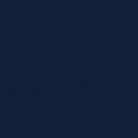
çox olmayacaq. Daha əvvəl qeyd olunan kodu kimi, Pin Up
promo kodunu (promo linki) aktivləşdirmək oyunçulara debüt
depozitləri üzrə həsəd aparan bonus əldə etmək imkanı verir.
Ekspres sandıq qazanan kimi, kupondakı hadisələrin
sayından asılı olaraq, mükafat avtomatik olaraq uduşlarınıza
əlavə olunur. Ekspress mərcinizə 20 hadisə daxildir,
maksimum mükafat 100% təşkil edir. Bonus uduşları təyinat
real hesaba görə və ya yeni mərclər üçün açıqdır.
Depozitsiz bonuslar həm də oyunçulara əlavə vəsait
yatırmaqla udmaq şanslarını artırmağa imkan verir. Bu,
rəqabətli dünyasına yeni başlayanlar üçün faydalı ola bilər.
Məyusluq və uğursuz istifadələrin qarşısını almaq üçün
promokodların son tarixini və istifadə müddətini yoxlamağı
unutmayın. Endirimlər əldə edə bilməmək üçün istifadə edilə
bilər və kodlardan istifadə etmək mümkündür. Promo kodu
verilir. Bəzi promokodların son istifadə tarixi və ya limiti ola
bilməz.