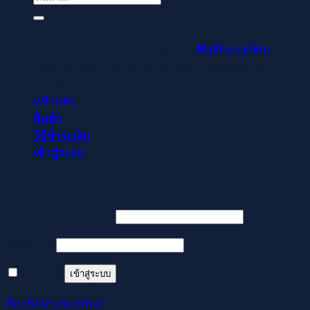
Regisztrálj pillanatok alatt, élvezd a gyors
befizetéseket és kifizetéseket –
Malina casino
az élő
osztók és slotok izgalmával vár, hogy a szerencse rád
mosolyogjon!
หน้าแรก
สินค้า
วิธีชำระเงิน
เข้าสู่ระบบ
เข้าสู่ระบบ
ต้องการ
ชื่อผู้ใช้หรือที่อยู่อีเมล
*
ต้องการ
รหัสผ่าน
*
จำฉันไว้
เข้าสู่ระบบ
ลืมรหัสผ่านของคุณ?