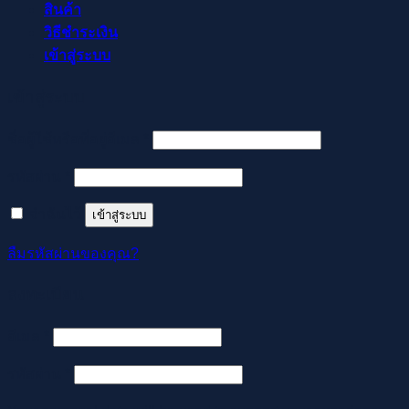
สินค้า
วิธีชำระเงิน
เข้าสู่ระบบ
เข้าสู่ระบบ
ต้องการ
ชื่อผู้ใช้หรือที่อยู่อีเมล
*
ต้องการ
รหัสผ่าน
*
จำฉันไว้
เข้าสู่ระบบ
ลืมรหัสผ่านของคุณ?
ลงทะเบียน
ต้องการ
อีเมล
*
ต้องการ
รหัสผ่าน
*