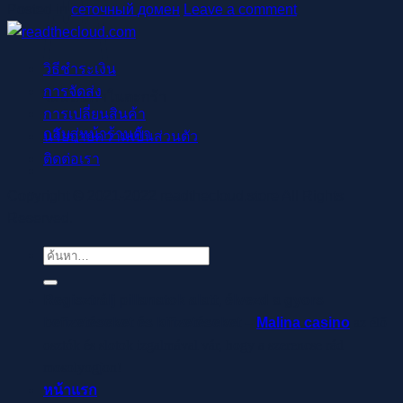
Posted in
сеточный домен
Leave a comment
วิธีชำระเงิน
การจัดส่ง
ไม่มีสินค้าในตะกร้า
การเปลี่ยนสินค้า
กลับสู่หน้าร้านค้า
นโยบายความเป็นส่วนตัว
ติดต่อเรา
Copyright © 2021-2022 readthecloud.store All Rights
Reserved.
ค้นหา:
Regisztrálj pillanatok alatt, élvezd a gyors
befizetéseket és kifizetéseket –
Malina casino
az élő
osztók és slotok izgalmával vár, hogy a szerencse rád
mosolyogjon!
หน้าแรก