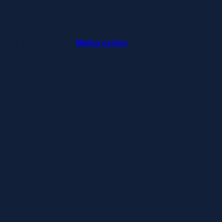
ket és kifizetéseket –
Malina casino
az élő osztók és slotok izgal