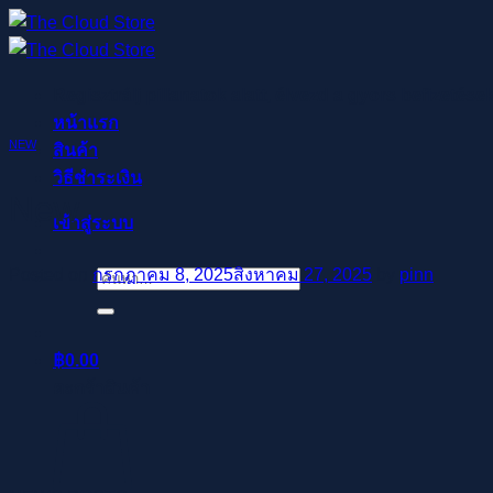
ข้าม
ไป
ยัง
Regisztrálj pillanatok alatt, élvezd a gyors befizetése
เนื้อหา
หน้าแรก
NEW
สินค้า
วิธีชำระเงิน
New
เข้าสู่ระบบ
Posted on
กรกฎาคม 8, 2025
สิงหาคม 27, 2025
by
pinn
ค้นหา:
฿
0.00
ตะกร้าสินค้า