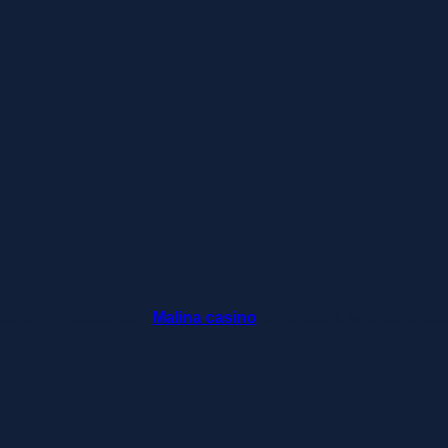
d.
ket és kifizetéseket –
Malina casino
az élő osztók és slotok izgal