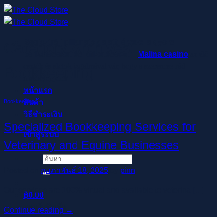
ข้าม
ไป
ยัง
Regisztrálj pillanatok alatt, élvezd a gyors
Category Archives:
เนื้อหา
befizetéseket és kifizetéseket –
Malina casino
az élő
osztók és slotok izgalmával vár, hogy a szerencse rád
Bookkeeping
mosolyogjon!
หน้าแรก
สินค้า
Bookkeeping
วิธีชำระเงิน
Specialized Bookkeeping Services for
เข้าสู่ระบบ
Veterinary and Equine Businesses
ค้นหา:
Posted on
กุมภาพันธ์ 18, 2025
by
pinn
Our services are 100% virtual and available to veterina […]
฿
0.00
ตะกร้าสินค้า
Continue reading
→