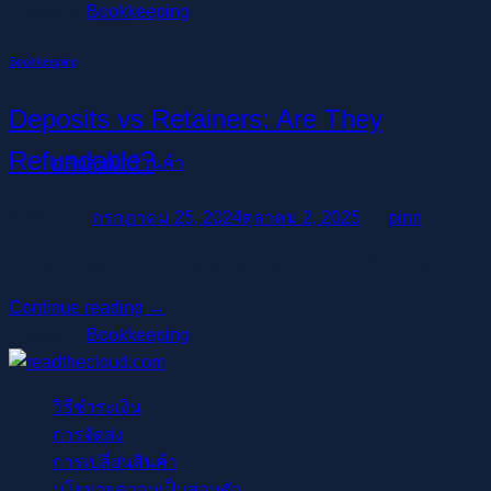
Posted in
Bookkeeping
Bookkeeping
Deposits vs Retainers: Are They
ไม่มีสินค้าในตะกร้า
Refundable?
กลับสู่หน้าร้านค้า
Posted on
กรกฎาคม 25, 2024
ตุลาคม 2, 2025
by
pinn
A retainer agreement is a great way to ensure that they […]
Continue reading
→
Posted in
Bookkeeping
วิธีชำระเงิน
การจัดส่ง
การเปลี่ยนสินค้า
นโยบายความเป็นส่วนตัว