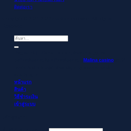
ติดต่อเรา
Copyright © 2021-2022 readthecloud.store All Rights
Reserved.
ค้นหา:
Regisztrálj pillanatok alatt, élvezd a gyors
befizetéseket és kifizetéseket –
Malina casino
az élő
osztók és slotok izgalmával vár, hogy a szerencse rád
mosolyogjon!
หน้าแรก
สินค้า
วิธีชำระเงิน
เข้าสู่ระบบ
เข้าสู่ระบบ
ต้องการ
ชื่อผู้ใช้หรือที่อยู่อีเมล
*