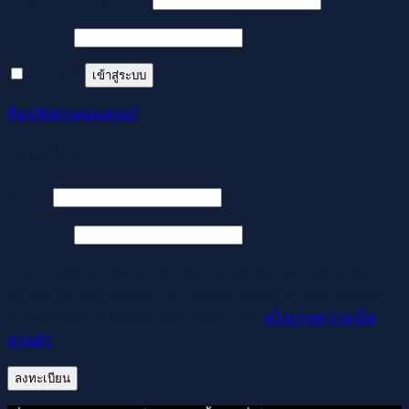
ต้องการ
รหัสผ่าน
*
จำฉันไว้
เข้าสู่ระบบ
ลืมรหัสผ่านของคุณ?
ลงทะเบียน
ต้องการ
อีเมล
*
ต้องการ
รหัสผ่าน
*
Your personal data will be used to support your experience
throughout this website, to manage access to your account,
and for other purposes described in our
นโยบายความเป็น
ส่วนตัว
.
ลงทะเบียน